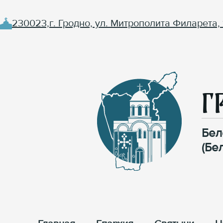
230023,г. Гродно, ул. Митрополита Филарета, 
Г
Бел
(Бе