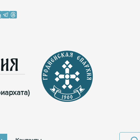
хия
иархата)