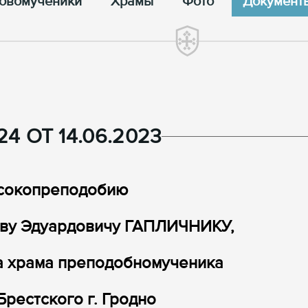
овомученики
Храмы
Фото
Документ
4 ОТ 14.06.2023
сокопреподобию
ву Эдуардовичу ГАПЛИЧНИКУ,
а храма преподобномученика
рестского г. Гродно