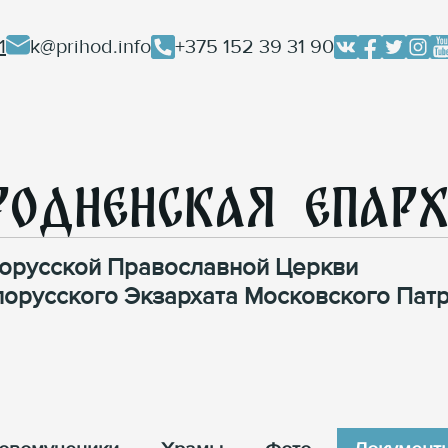
1
k@prihod.info
+375 152 39 31 90
родненская Епар
орусской Православной Церкви
лорусского Экзархата Московского Патр