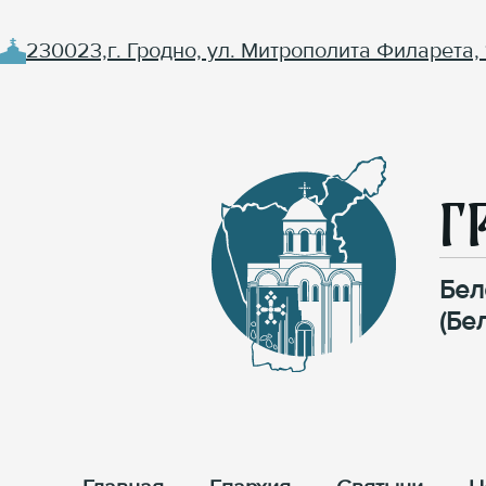
230023,г. Гродно, ул. Митрополита Филарета, 
Г
Бел
(Бе