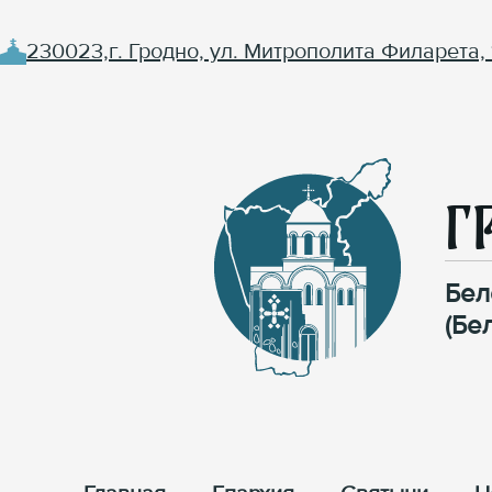
230023,г. Гродно, ул. Митрополита Филарета, 
Г
Бел
(Бе