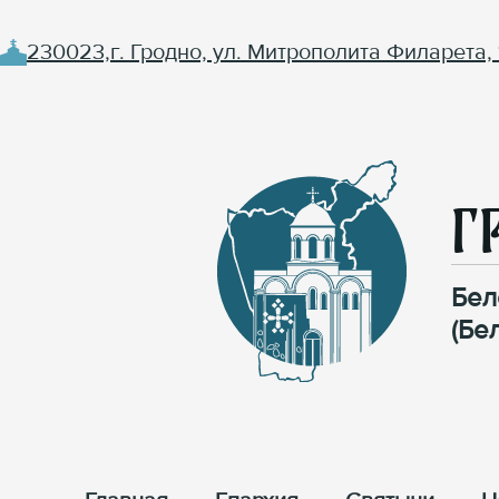
230023,г. Гродно, ул. Митрополита Филарета, 
Г
Бел
(Бе