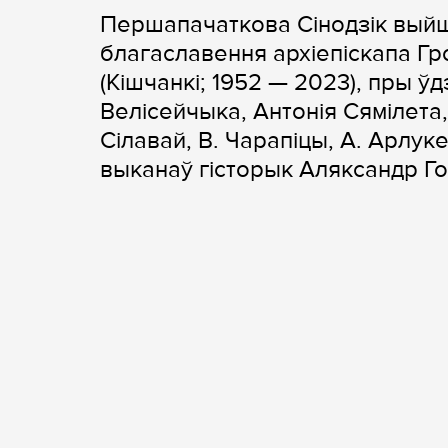
Першапачаткова Сінодзік выйш
благаславення архіепіскапа Гр
(Кішчанкі; 1952 — 2023), пры 
Велісейчыка, Антонія Сямілета,
Сілавай, В. Чарапіцы, А. Арлук
выканаў гісторык Аляксандр 