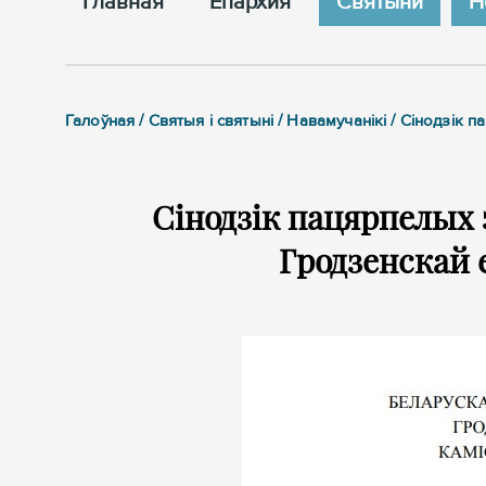
Главная
Епархия
Cвятыни
Н
Галоўная / Святыя і святыні / Навамучанікі / Сінодзік
Сінодзік пацярпелых 
Гродзенскай е