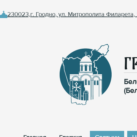
230023,г. Гродно, ул. Митрополита Филарета, 
Г
Бел
(Бе