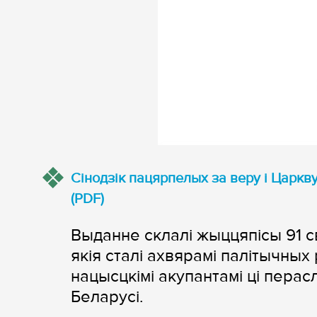
Сінодзік пацярпелых за веру і Царкву
(PDF)
Выданне склалі жыццяпісы 91 с
якія сталі ахвярамі палітычных
нацысцкімі акупантамі ці перас
Беларусі.