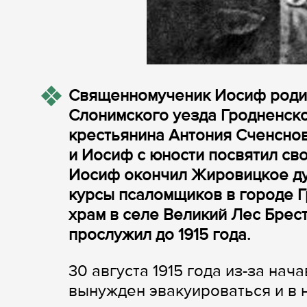
Священномученик Иосиф родил
Слонимского уезда Гродненско
крестьянина Антония Сченснов
и Иосиф с юности посвятил св
Иосиф окончил Жировицкое дух
курсы псаломщиков в городе 
храм в селе Великий Лес Брест
прослужил до 1915 года.
30 августа 1915 года из-за на
вынужден эвакуироваться и в н