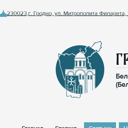
230023,г. Гродно, ул. Митрополита Филарета, 
Г
Бел
(Бе