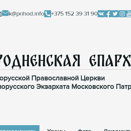
1
k@prihod.info
+375 152 39 31 90
родненская Епар
орусской Православной Церкви
лорусского Экзархата Московского Патр