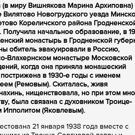
(в миру Вишнякова Марина Архиповна)
не Вилятово Новогрудского уезда Минск
етово Кореличского района Гродненско
. Получила начальное образование, в 19
женский монастырь в Гродненской губер
ы обитель эвакуировали в Россию,
со-Влахернском монастыре Московской
дений, когда она приняла монашеский
 пострижена в 1930-е годы с именем
ем (Ремовым). Скиталась, живя
ахинь, нищенствовала, но при этом мно
ву, была связана с духовником Троице-
 Ипполитом (Яковлевым).
стована 21 января 1938 года вместе с