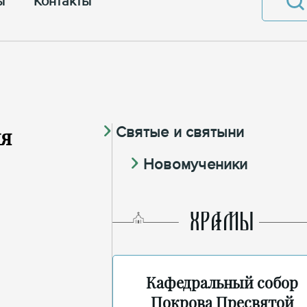
ы
Контакты
ня
Святые и святыни
Новомученики
ХРАМЫ
Кафедральный собор
Покрова Пресвятой