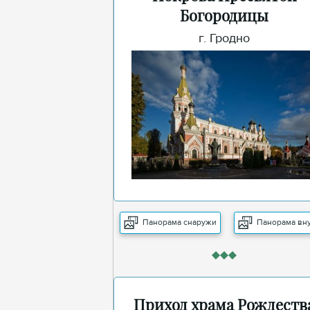
Богородицы
г. Гродно
Панорама снаружи
Панорама вн
Приход храма Рождеств