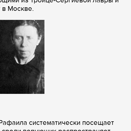
ющими из Троице-Сергиевой лавры и
 в Москве.
 Рафаила систематически посещает