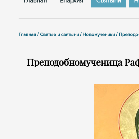
Главная
Епархия
Cвятыни
Н
Главная / Святые и святыни / Новомученики / Препод
Преподобномученица Раф