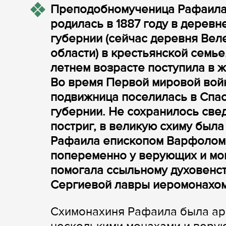
Преподобномученица Рафаила 
родилась в 1887 году в дерев
губернии (сейчас деревня Вел
области) в крестьянской семье
летнем возрасте поступила в 
Во время Первой мировой войн
подвижница поселилась в Спа
губернии. Не сохранилось све
постриг, в великую схиму была
Рафаила епископом Варфоломе
попеременно у верующих и мон
помогала ссыльному духовенст
Сергиевой лавры иеромонахом
Схимонахиня Рафаила была аре