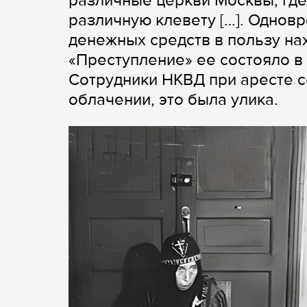
различные церкви Москвы, гд
различную клевету […]. Однов
денежных средств в пользу нах
«Преступление» ее состояло в 
Сотрудники НКВД при аресте 
облачении, это была улика.