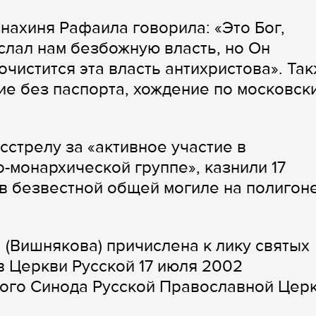
нахиня Рафаила говорила: «Это Бог,
слал нам безбожную власть, но Он
очистится эта власть антихристова». Та
ие без паспорта, хождение по московск
сстрелу за «активное участие в
монархической группе», казнили 17
 в безвестной общей могиле на полигон
(Вишнякова) причислена к лику святых
 Церкви Русской 17 июля 2002
ого Синода Русской Православной Церк