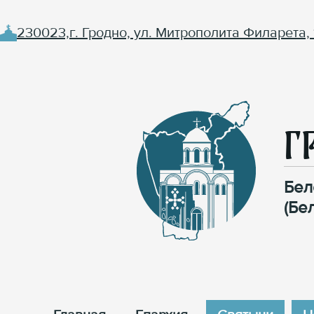
230023,г. Гродно, ул. Митрополита Филарета, 
Г
Бел
(Бе