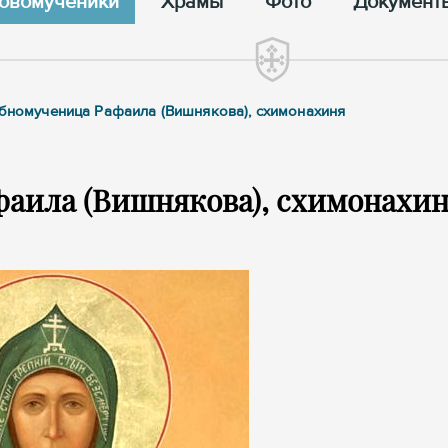
овомученики
Храмы
Фото
Документ
обномученица Рафаила (Вишнякова), схимонахиня
аила (Вишнякова), схимонахи