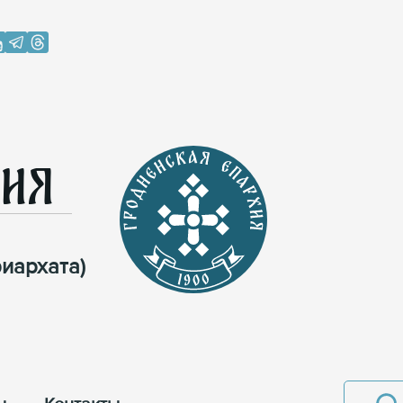
хия
иархата)