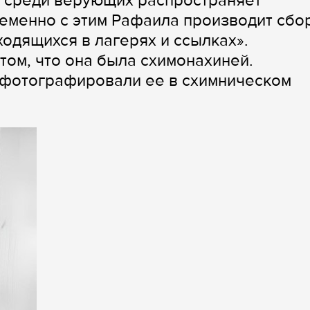
е среди верующих распространяет
ременно с этим Рафаила производит сбо
одящихся в лагерях и ссылках».
том, что она была схимонахиней.
сфотографировали ее в схимническом