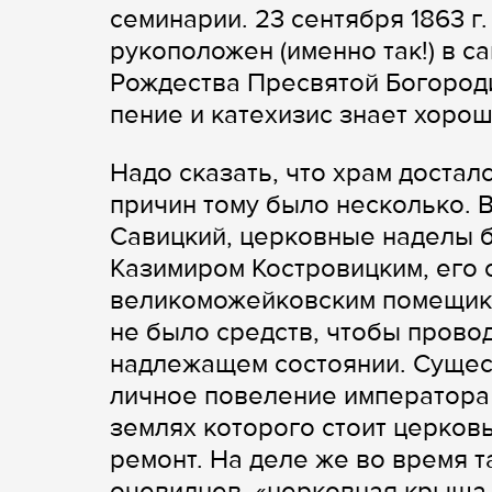
семинарии. 23 сентября 1863 г
рукоположен (именно так!) в 
Рождества Пресвятой Богородиц
пение и катехизис знает хорошо
Надо сказать, что храм достал
причин тому было несколько. В
Савицкий, церковные наделы 
Казимиром Костровицким, его 
великоможейковским помещико
не было средств, чтобы прово
надлежащем состоянии. Сущес
личное повеление императора А
землях которого стоит церков
ремонт. На деле же во время т
очевидцев, «церковная крыша 