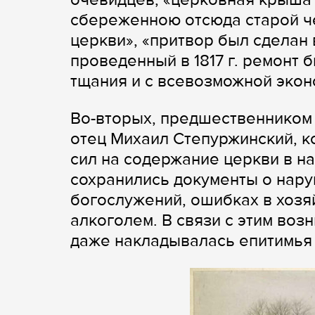
сбереженною отсюда старой ч
церкви», «притвор был сделан 
проведенный в 1817 г. ремонт 
тщания и с всевозможной эконо
Во-вторых, предшественником о
отец Михаил Степуржинский, ко
сил на содержание церкви в н
сохранились документы о нар
богослужений, ошибках в хозя
алкоголем. В связи с этим во
даже накладывалась епитимья [1