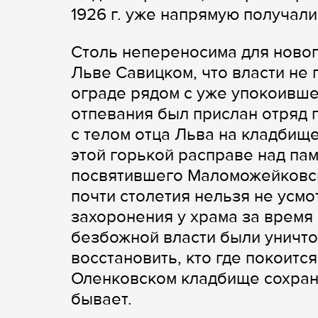
1926 г. уже напрямую получали
Столь непереносима для новог
Льве Савицком, что власти не
ограде рядом с уже упокоивше
отпевания был прислан отряд 
с телом отца Льва на кладбище
этой горькой расправе над па
посвятившего Маломожейковск
почти столетия нельзя не усм
захоронения у храма за время
безбожной власти были уничто
восстановить, кто где покоитс
Оленковском кладбище сохрани
бывает.