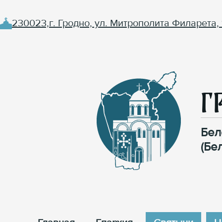
230023,г. Гродно, ул. Митрополита Филарета, 
Г
Бел
(Бе