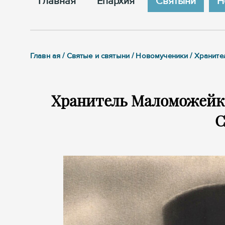
Главная
Епархия
Cвятыни
Н
Главн ая / Святые и святыни / Новомученики / Храни
Хранитель Маломожейко
С