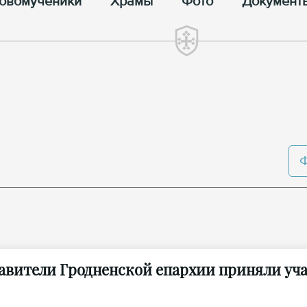
овомученики
Храмы
Фото
Документ
авители Гродненской епархии приняли учас