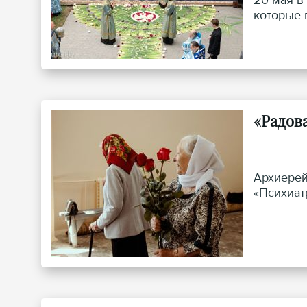
20 мая в
которые 
«Радов
Архиерей
«Психиат