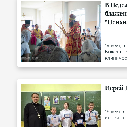
В Неде
блажен
“Психи
19 мая, 
Божестве
клиничес
Иерей 
16 мая в
иерея Ге