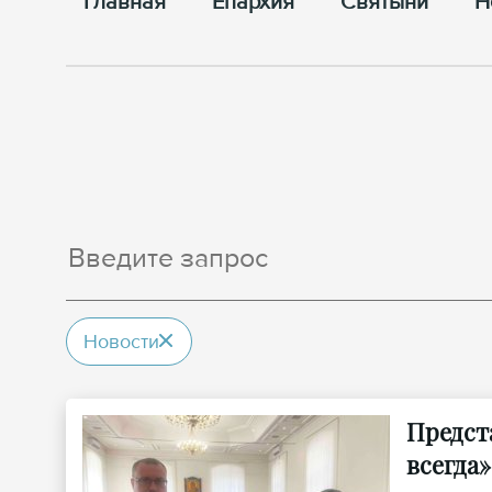
Главная
Епархия
Cвятыни
Н
Новости
Предст
всегда»