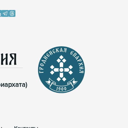
хия
иархата)