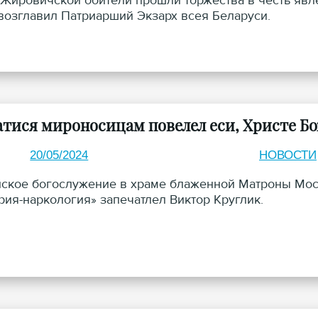
 Жировичской обители прошли торжества в честь яв
возглавил Патриарший Экзарх всея Беларуси.
атися мироносицам повелел еси, Христе Б
20/05/2024
НОВОСТИ
ское богослужение в храме блаженной Матроны Мос
рия-наркология» запечатлел Виктор Круглик.