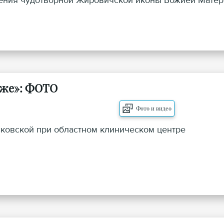
ления чудотворной Жировичской иконы Божией Матер
оже»: ФОТО
Фото и видео
ковской при областном клиническом центре