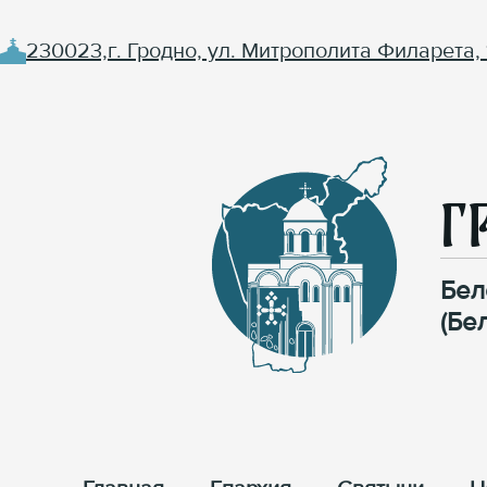
230023,г. Гродно, ул. Митрополита Филарета, 
Г
Бел
(Бе