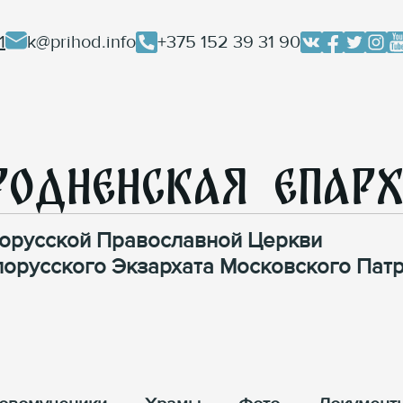
1
k@prihod.info
+375 152 39 31 90
родненская Епар
орусской Православной Церкви
лорусского Экзархата Московского Патр