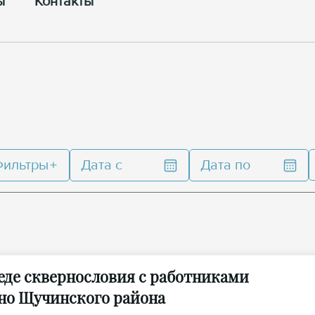
ы
Контакты
Фильтры
Дата с
Дата по
еде сквернословия с работниками
ино Щучинского района