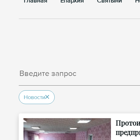
Главная
Епархия
Cвятыни
Н
Новости
Протои
предпр