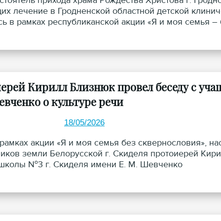
астоятель прихода храма Рождества Христова г. Гродн
их лечение в Гродненской областной детской клиниче
сь в рамках республиканской акции «Я и моя семья –
ерей Кирилл Близнюк провел беседу с уча
евченко о культуре речи
18/05/2026
в рамках акции «Я и моя семья без сквернословия», н
иков земли Белорусской г. Скиделя протоиерей Кири
школы №3 г. Скиделя имени Е. М. Шевченко