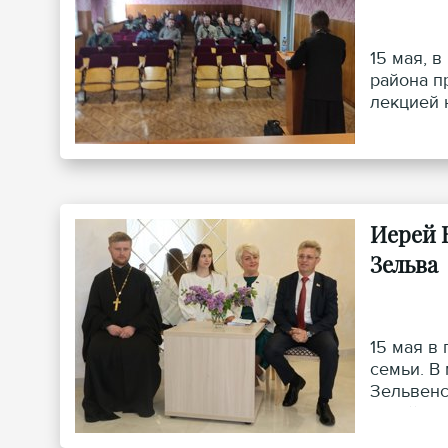
15 мая, 
района п
лекцией 
Иерей 
Зельва
15 мая в
семьи. В
Зельвенс
Юрий Кос