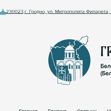
230023,г. Гродно, ул. Митрополита Филарета, 
Г
Бел
(Бе