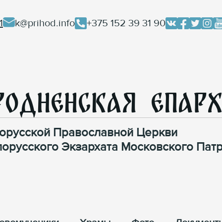
1
k@prihod.info
+375 152 39 31 90
родненская Епар
орусской Православной Церкви
лорусского Экзархата Московского Патр