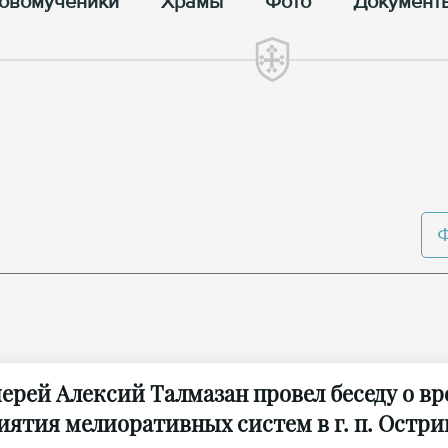
овомученики
Храмы
Фото
Документ
ерей Алексий Талмазан провел беседу о вр
иятия мелиоративных систем в г. п. Остр