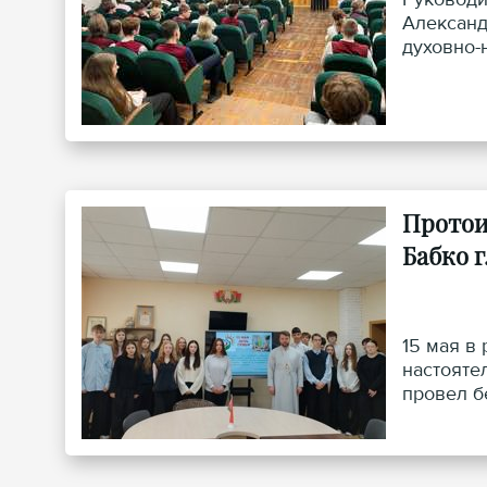
Александ
духовно-
Протои
Бабко г
15 мая в
настояте
провел б
Гродно».