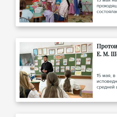
15 мая н
проходящ
состояла
Протои
Е. М. Ш
15 мая, 
исповедн
средней 