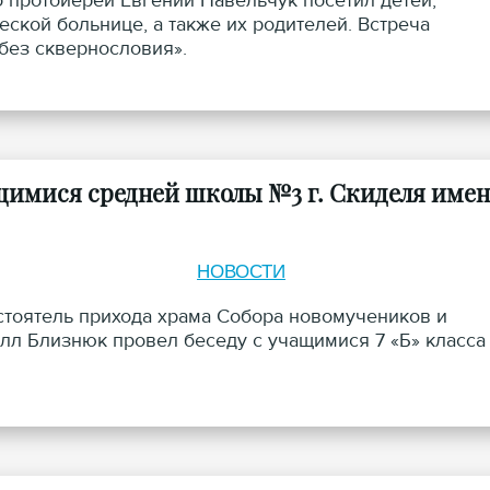
о протоиерей Евгений Павельчук посетил детей,
ской больнице, а также их родителей. Встреча
 без сквернословия».
щимися средней школы №3 г. Скиделя име
НОВОСТИ
астоятель прихода храма Собора новомучеников и
лл Близнюк провел беседу с учащимися 7 «Б» класса