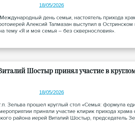
18/05/2026
в Международный день семьи, настоятель прихода хр
ротоиерей Алексий Талмазан выступил в Остринском
на тему «Я и моя семья – без сквернословия».
Виталий Шостыр принял участие в круглом 
18/05/2026
 г.п. Зельва прошел круглый стол «Семья: формула 
 мероприятии приняли участие клирик прихода храма
кого района иерей Виталий Шостыр, председатель Зе
толомов и начальник отдела ЗАГС Зельвенского рай