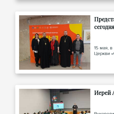
Предст
сегодня
15 мая, 
Церкви «С
Иерей А
Руководи