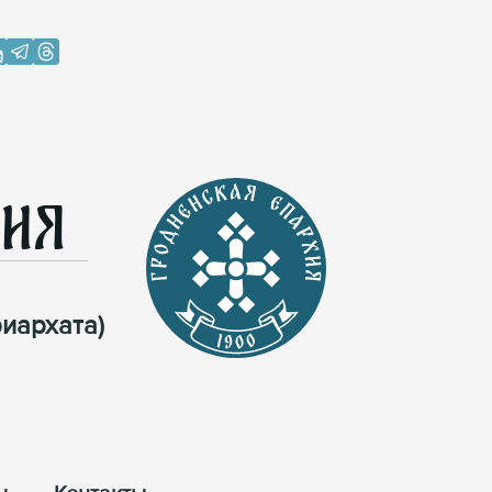
хия
иархата)