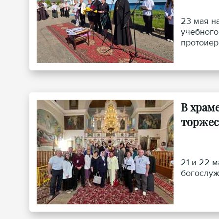
23 мая н
учебного
протоиер
В храм
торжес
21 и 22 
богослуж