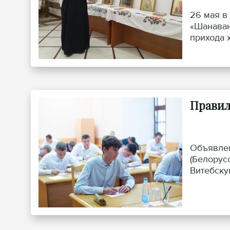
26 мая в
«Шанаван
прихода 
Правил
Объявлен
(Белорус
Витебску
училище,