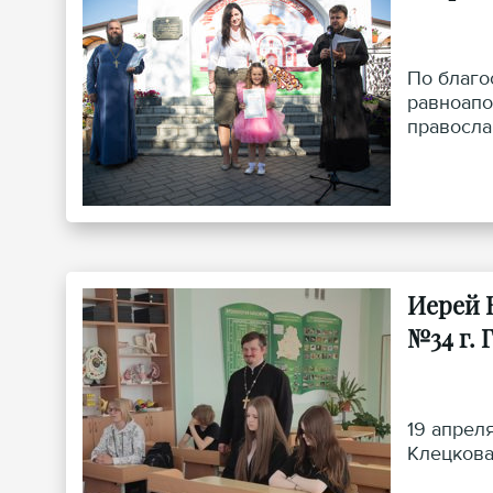
По благо
равноапо
правосла
Иерей 
№34 г. 
19 апрел
Клецкова