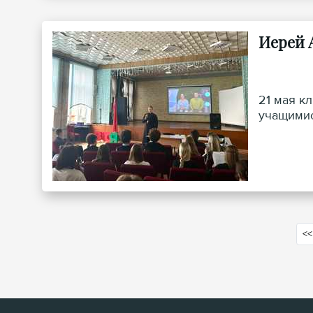
Иерей 
21 мая к
учащимис
<<