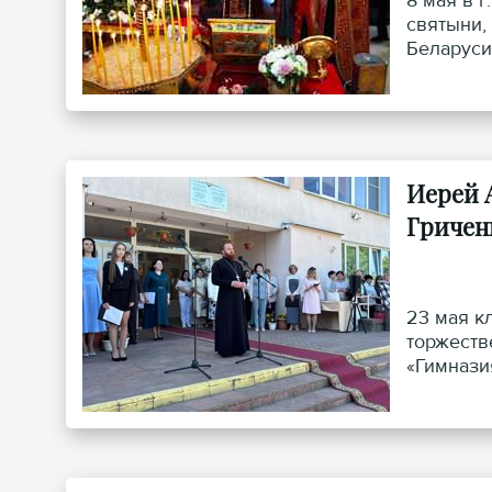
8 мая в 
святыни,
Беларуси
Иерей 
Гричен
23 мая к
торжеств
«Гимнази