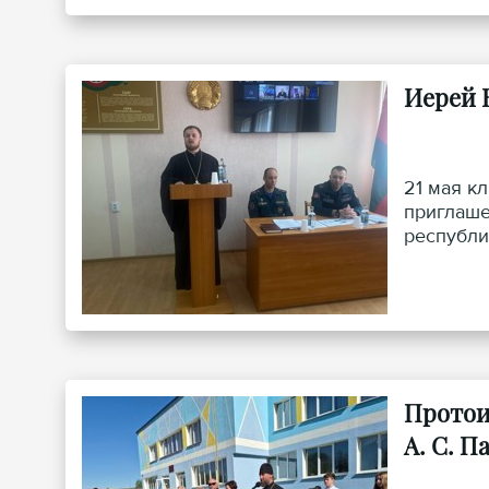
Иерей 
21 мая к
приглаше
республи
Протои
А. С. 