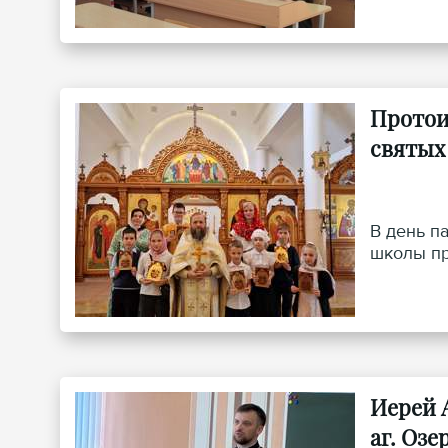
Протои
святых
В день п
школы пр
Иерей 
аг. Оз