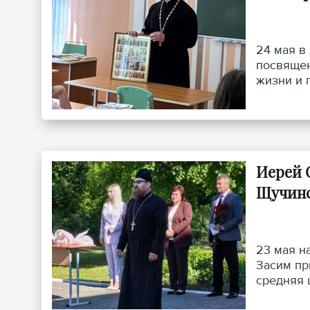
24 мая в
посвящен
жизни и 
исполняе
архиманд
Иерей 
Щучинс
23 мая н
Засим пр
средняя 