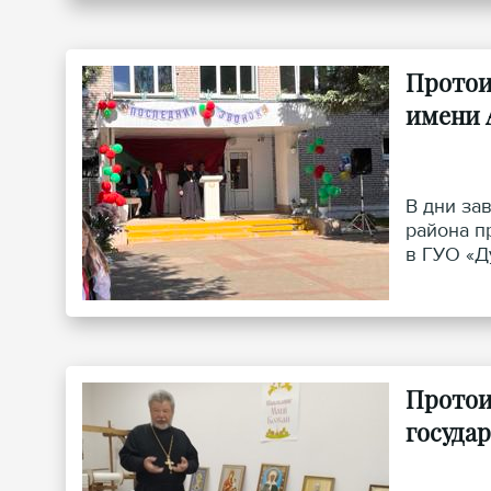
Протои
имени 
В дни за
района п
в ГУО «Д
Протои
госуда