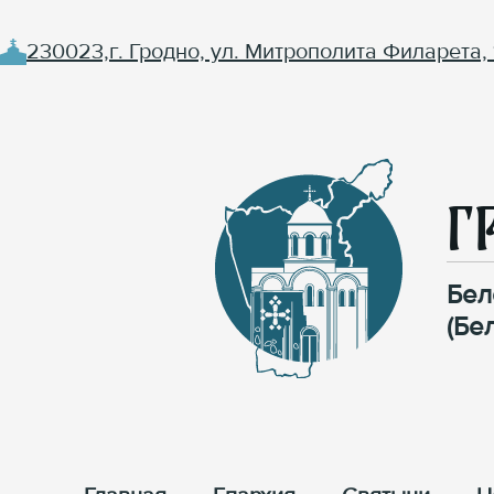
230023,г. Гродно, ул. Митрополита Филарета, 
Г
Бел
(Бе