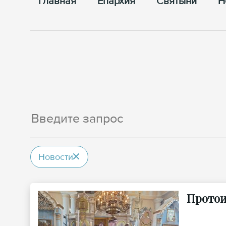
Главная
Епархия
Cвятыни
Н
Новости
Протои