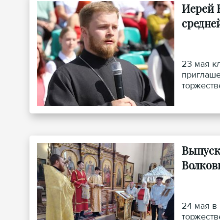
Иерей 
средне
23 мая к
приглаше
торжеств
напутств
Выпуск
Волков
24 мая в
торжеств