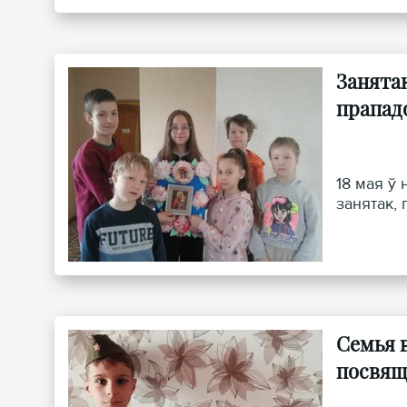
Занята
прапад
18 мая ў
занятак,
Семья 
посвящ