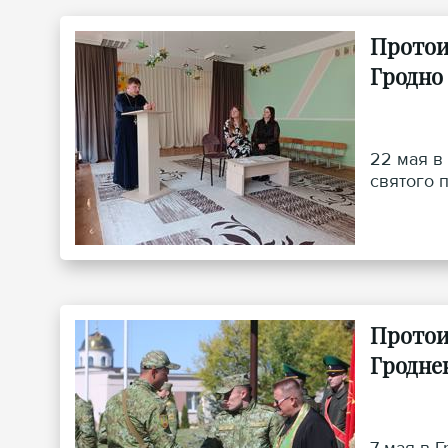
Протои
Гродно
22 мая в
святого 
Протои
Гродне