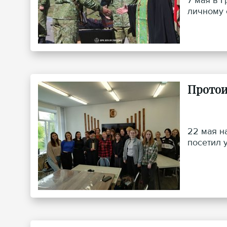
7 мая в 
личному 
Протои
22 мая н
посетил 