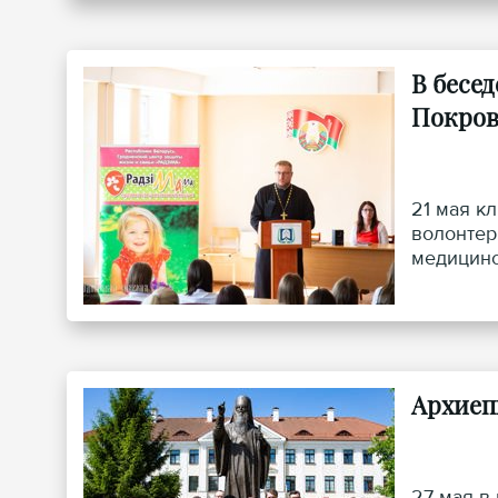
В бесе
Покров
21 мая к
волонтер
медицинс
состояла
Архиеп
27 мая в