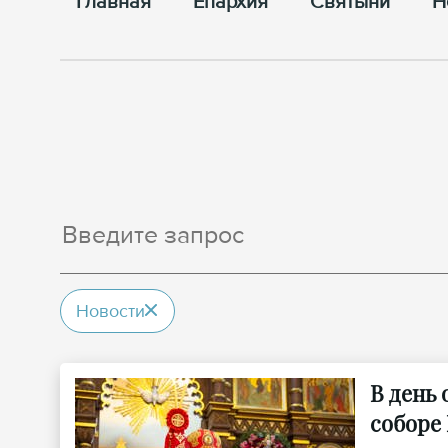
Главная
Епархия
Cвятыни
Н
Новости
В день
соборе