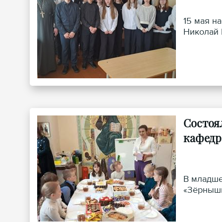
15 мая н
Николай 
Состоя
кафедра
В младше
«Зёрнышк