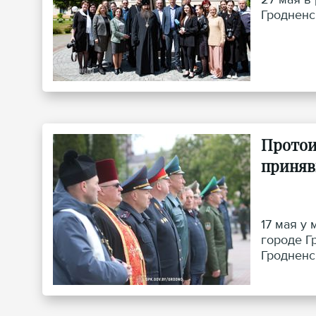
Гродненс
Протои
приняв
17 мая у
городе Г
Гродненс