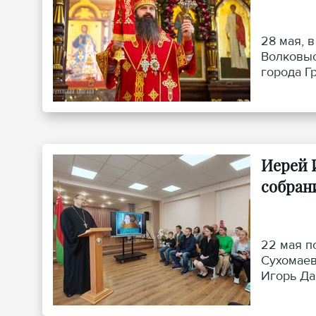
28 мая, 
Волковыс
города Г
Иерей 
собран
22 мая п
Сухомаев
Игорь Да
окончани