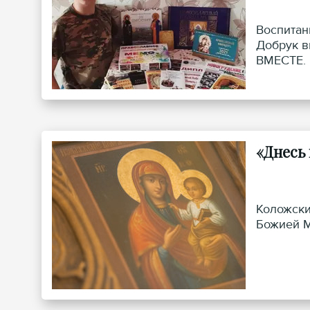
Воспитан
Добрук в
ВМЕСТЕ. 
«Днесь
Коложски
Божией М