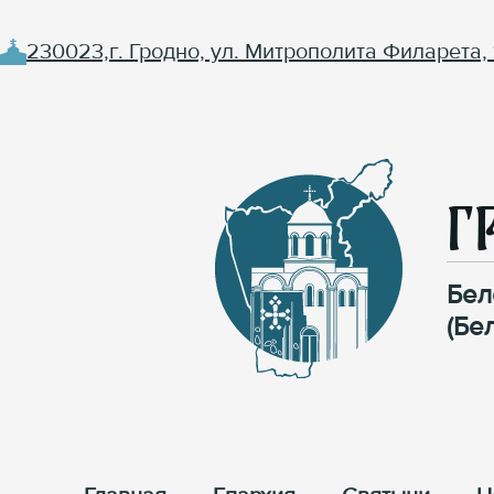
230023,г. Гродно, ул. Митрополита Филарета, 
Г
Бел
(Бе