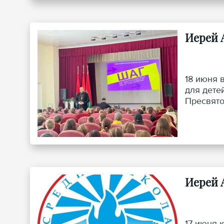
Иерей 
18 июня 
для дете
Пресвято
благосло
воспитан
Иерей А
17 июня 