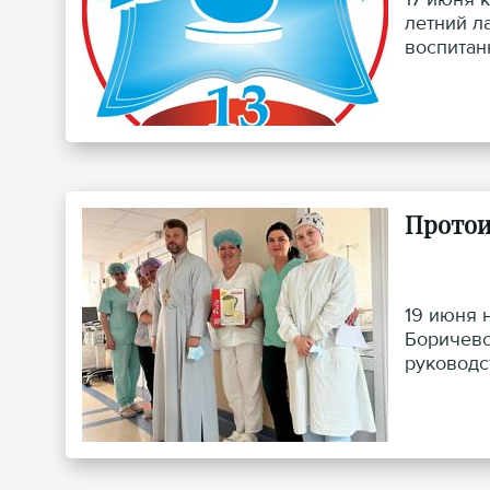
летний л
воспитан
привел п
духовным
Протои
19 июня 
Боричевс
руководств
передал 