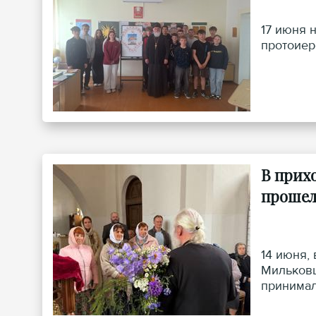
17 июня 
протоиер
В прих
прошел
14 июня,
Мильковщ
принимал
с чество