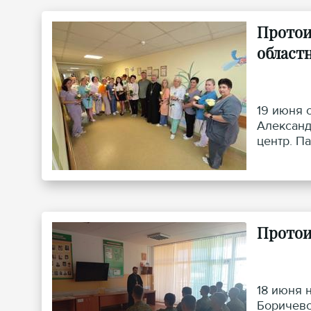
Протои
област
19 июня 
Александ
центр. П
воскресе
здравоох
Протои
18 июня 
Боричевс