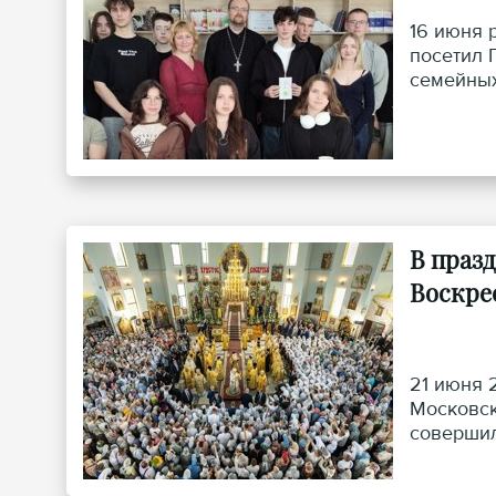
16 июня 
посетил 
семейных
обучающи
В праз
Воскрес
21 июня 
Московск
совершил