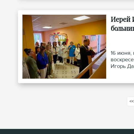
Иерей 
больни
16 июня,
воскресе
Игорь Да
<<