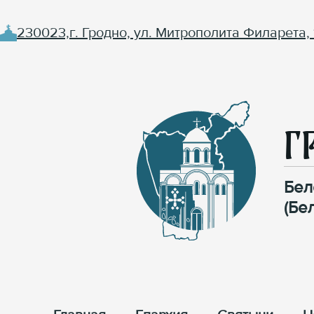
230023,г. Гродно, ул. Митрополита Филарета, 
Г
Бел
(Бе