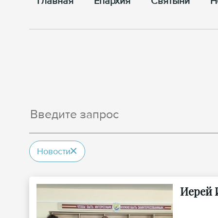
Главная
Епархия
Cвятыни
Н
Новости
Иерей 