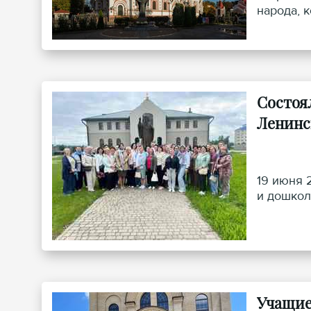
народа, 
захватчи
мирных ж
Состоя
Ленинс
19 июня 
и дошкол
Учащие