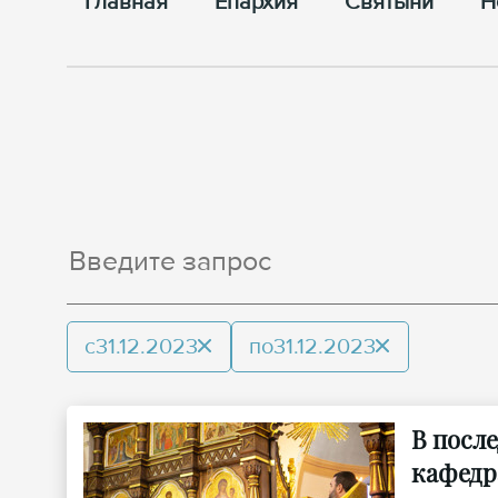
Главная
Епархия
Cвятыни
Н
с
31.12.2023
по
31.12.2023
В посл
кафедр