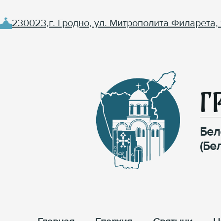
230023,г. Гродно, ул. Митрополита Филарета, 
Г
Бел
(Бе