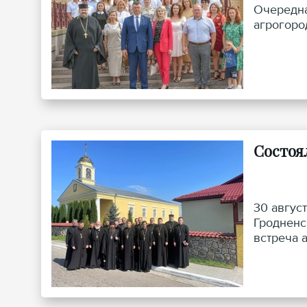
Очередна
агрогоро
Состоя
30 авгус
Гродненс
встреча 