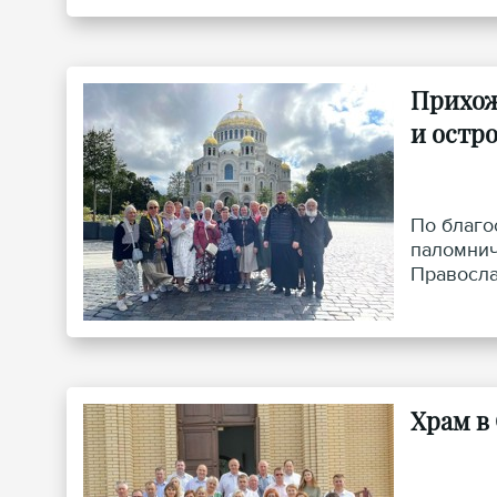
Прихож
и остр
По благо
паломнич
Правосла
Храм в