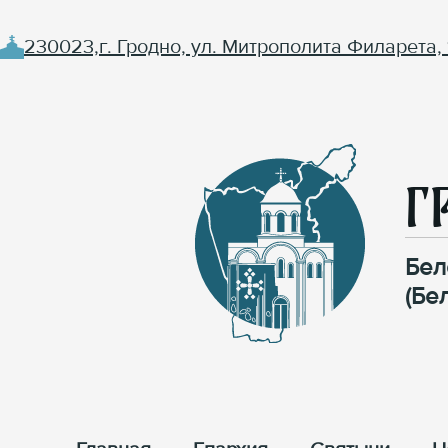
230023,г. Гродно, ул. Митрополита Филарета, 
Г
Бел
(Бе