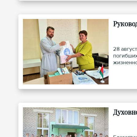
Руково
28 авгус
погибших
жизненно
Духовн