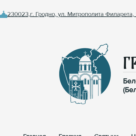
230023,г. Гродно, ул. Митрополита Филарета, 
Г
Бел
(Бе