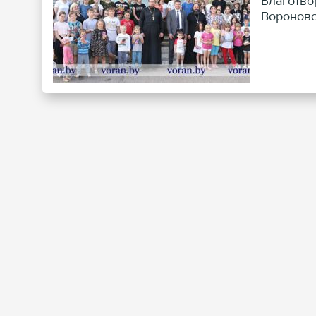
Благотво
Вороновс