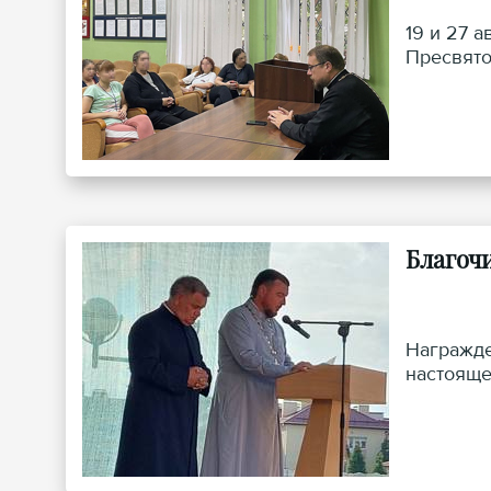
19 и 27 
Пресвято
Благоч
Награжде
настояще