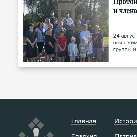
Протои
и член
24 авгус
воинским
группы и
Главная
Истори
Епархия
Патриа