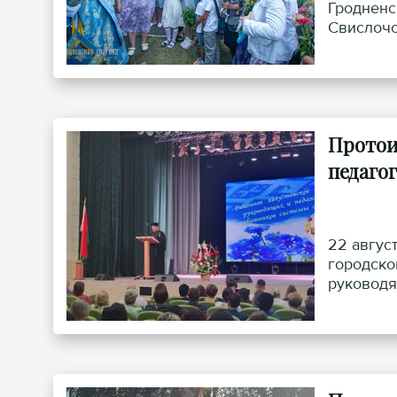
Гродненс
Свислочс
Протои
педаго
22 авгус
городско
руководя