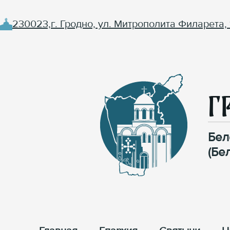
230023,г. Гродно, ул. Митрополита Филарета, 
Г
Бел
(Бе