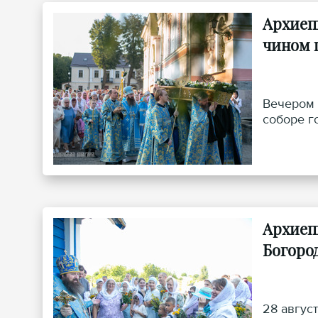
Архиеп
чином 
Вечером 
соборе г
Архиеп
Богоро
28 авгус