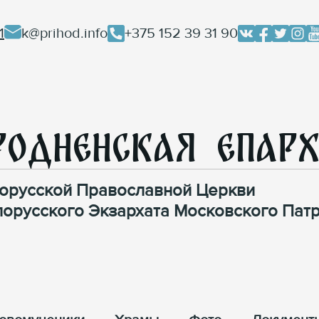
1
k@prihod.info
+375 152 39 31 90
родненская Епар
орусской Православной Церкви
лорусского Экзархата Московского Патр