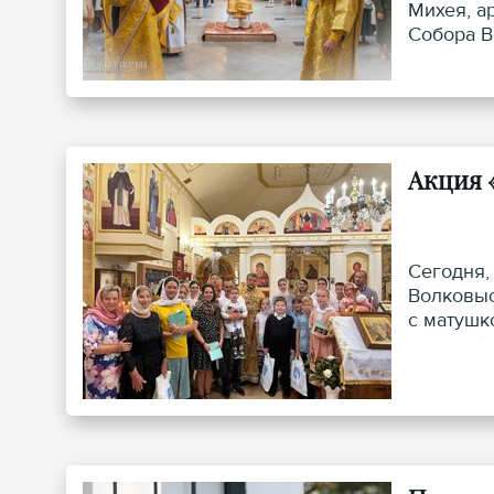
Михея, а
Собора В
Акция 
Сегодня,
Волковыс
с матушк
тяжелой 