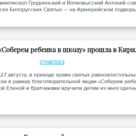
рхиепископ Гродненский и Волковысский Антоний со
сех Белорусских Святых — на Архиерейском подворье
«Соберем ребенка в школу» прошла в Кир
27/08/2023
 27 августа, в приходе храма святых равноапостольн
ка в рамках благотворительной акции «Соберем ребе
ой Еленой и братчиками вручили детям из многодетны
жизненной ситуации, комплекты школьных принадлеж