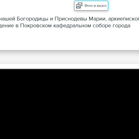
Фото и видео
ы нашей Богородицы и Приснодевы Марии, архиеписко
дение в Покровском кафедральном соборе города