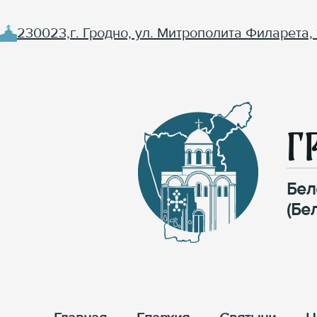
230023,г. Гродно, ул. Митрополита Филарета, 
Г
Бел
(Бе