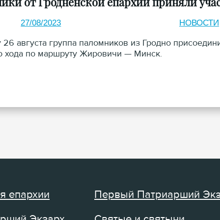
ики от Гродненской епархии приняли учас
27/08/2023
НОВОСТИ
у 26 августа группа паломников из Гродно присоедин
о хода по маршруту Жировичи — Минск.
я епархии
Первый Патриарший Эк
рший Экзарх
Святые и святыни