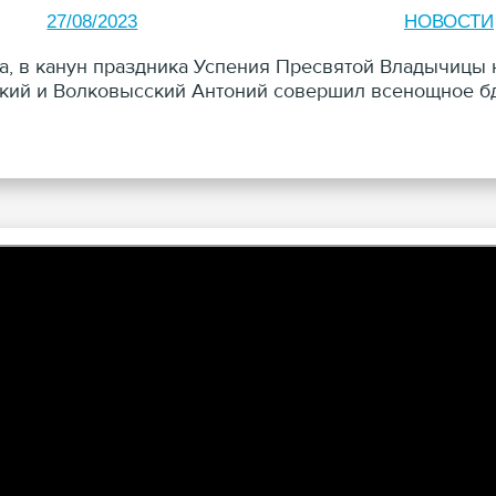
27/08/2023
НОВОСТИ
та, в канун праздника Успения Пресвятой Владычиц
кий и Волковысский Антоний совершил всенощное б