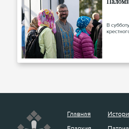
Паломн
В суббот
крестног
Главная
Истори
Епархия
Патриа