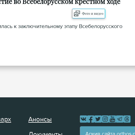
тие во Всебелорусском крестном ходе
Фото и видео
илась к заключительному этапу Всебелорусского
зарх
Анонсы
Архив сайта orthos.
Документы