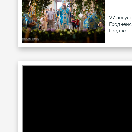
27 авгус
Гродненс
Гродно.