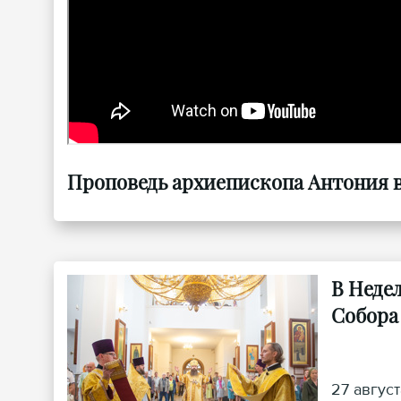
Проповедь архиепископа Антония в 
В Неде
Собора
27 авгус