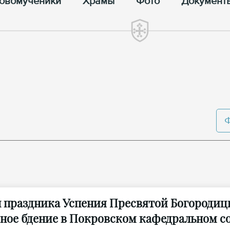
овомученики
Храмы
Фото
Документ
н праздника Успения Пресвятой Богороди
ное бдение в Покровском кафедральном со