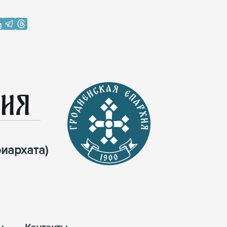
хия
иархата)