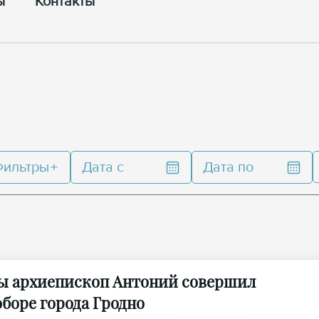
ы
Контакты
Фильтры
Дата с
Дата по
цы архиепископ Антоний совершил
боре города Гродно