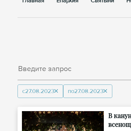
Главная
Епархия
Cвятыни
Н
с
27.08.2023
по
27.08.2023
В кану
всенощ