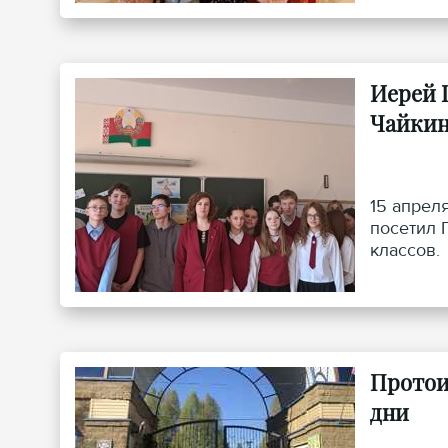
Иерей 
Чайкин
15 апрел
посетил 
классов.
Протои
дни