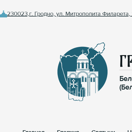
230023,г. Гродно, ул. Митрополита Филарета, 
Г
Бел
(Бе