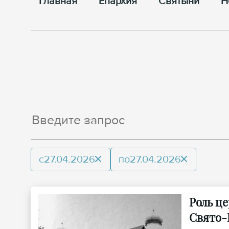
Главная
Епархия
Cвятыни
Н
с
27.04.2026
по
27.04.2026
Роль це
Свято-