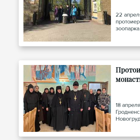
22 апрел
протоиер
зоопарка
домик дл
Протои
монаст
18 апрел
Гродненс
Новогруд
поддержи