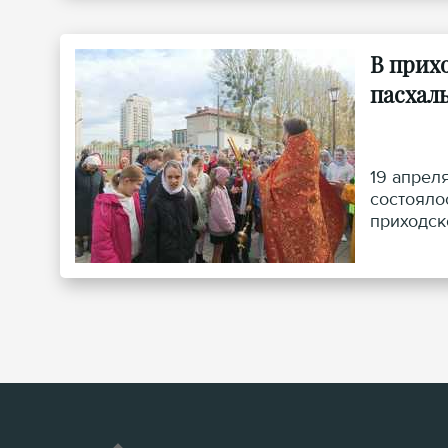
В прих
пасхал
19 апрел
состояло
приходск