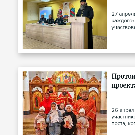
27 апрел
каждого»
участвов
Республи
Вороновс
Протои
проект
26 апрел
участник
поста, к