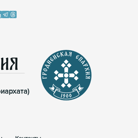
хия
иархата)