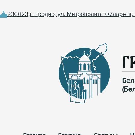
230023,г. Гродно, ул. Митрополита Филарета, 
Г
Бел
(Бе