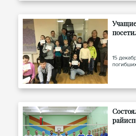
Учащие
посети
15 декаб
погибших
Состоя
райисп