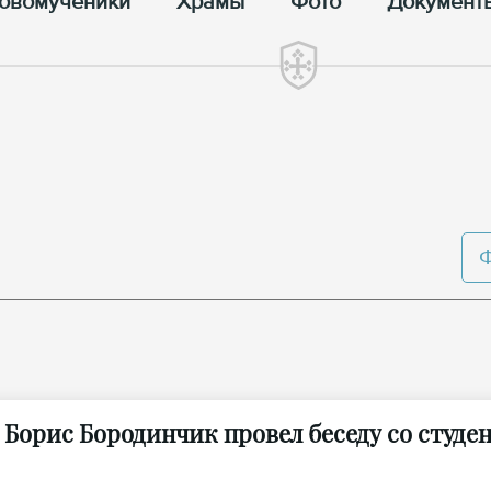
овомученики
Храмы
Фото
Документ
 Борис Бородинчик провел беседу со студе