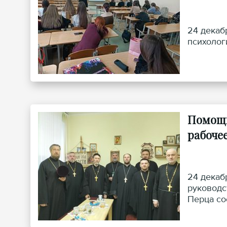
24 декаб
психолог
Помощн
рабоче
24 декаб
руководс
Перца со