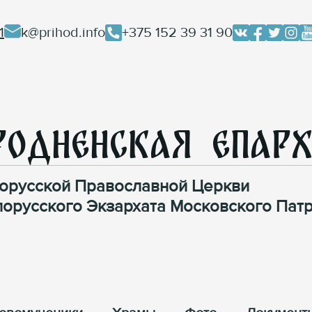
1
k@prihod.info
+375 152 39 31 90
родненская Епар
орусской Православной Церкви
лорусского Экзархата Московского Патр