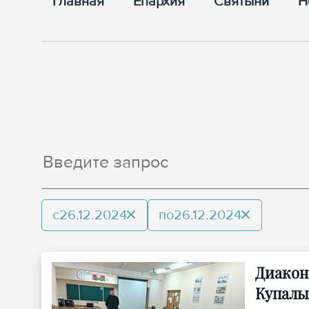
Главная
Епархия
Cвятыни
Н
с
26.12.2024
по
26.12.2024
Диакон
Купалы