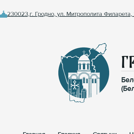
230023,г. Гродно, ул. Митрополита Филарета, 
Г
Бел
(Бе