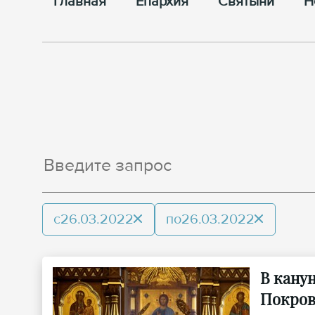
Главная
Епархия
Cвятыни
Н
с
26.03.2022
по
26.03.2022
В кану
Покров