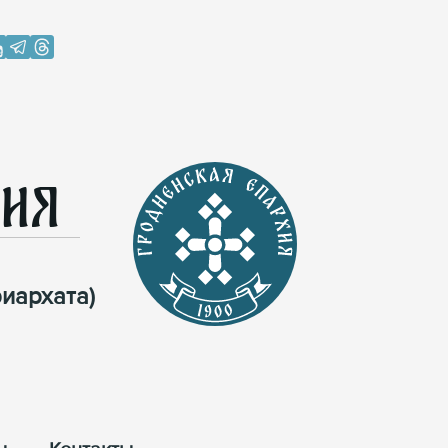
хия
иархата)