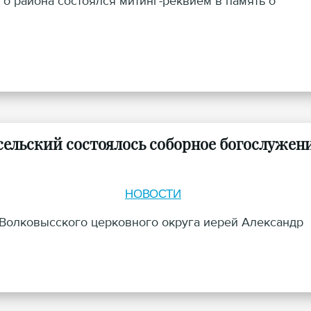
о района состоялся митинг-реквием в память о
сельский состоялось соборное богослужен
НОВОСТИ
олковысского церковного округа иерей Александр