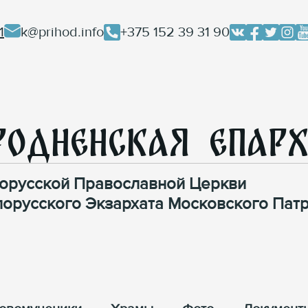
1
k@prihod.info
+375 152 39 31 90
родненская Епар
орусской Православной Церкви
лорусского Экзархата Московского Патр