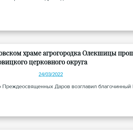
овском храме агрогородка Олекшицы прош
овицкого церковного округа
24/03/2022
 Преждеосвященных Даров возглавил благочинный Б