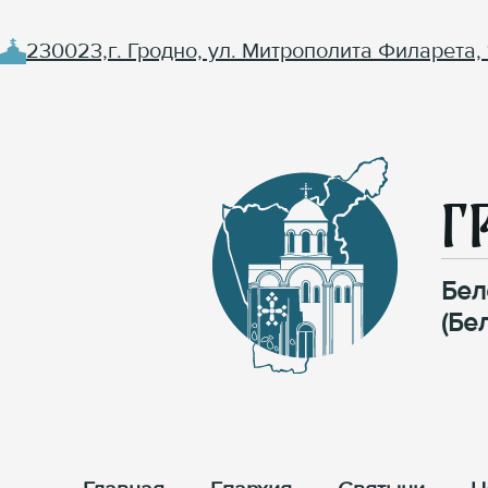
230023,г. Гродно, ул. Митрополита Филарета, 
Г
Бел
(Бе