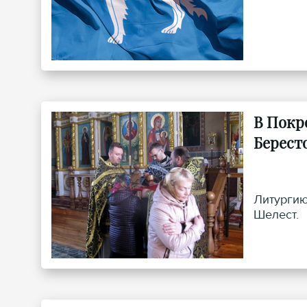
В Покр
Берест
Литургию
Шелест.