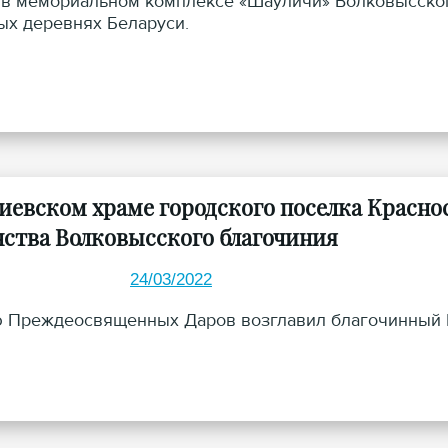
 в мемориальном комплексе «Шауличи» Волковысског
х деревнях Беларуси.
гиевском храме городского поселка Красно
нства Волковысского благочиния
24/03/2022
 Преждеосвященных Даров возглавил благочинный В