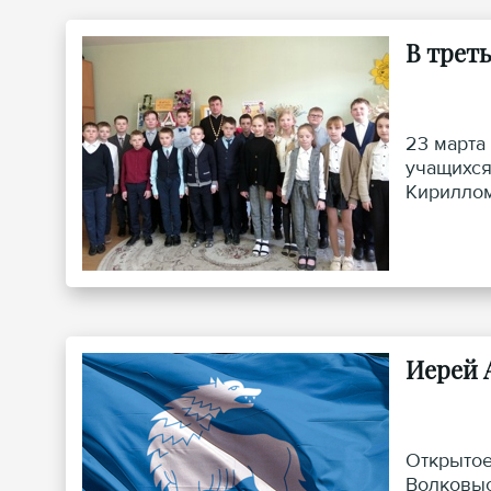
В трет
23 марта
учащихся
Кирилло
Иерей 
Открытое
Волковыс