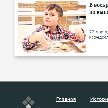
В воск
по вып
22 марта
кафедрал
Главная
Истори