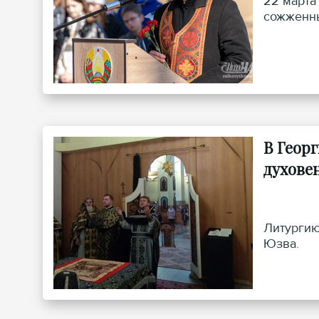
22 марта
сожженны
В Геор
духове
Литургию
Юзва.