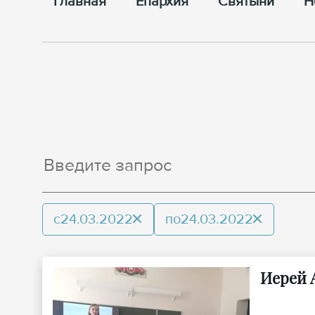
Главная
Епархия
Cвятыни
Н
с
24.03.2022
по
24.03.2022
Иерей 