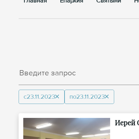
Главная
Епархия
Cвятыни
Н
с
23.11.2023
по
23.11.2023
Иерей 