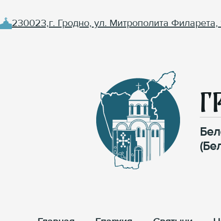
230023,г. Гродно, ул. Митрополита Филарета, 
Г
Бел
(Бе