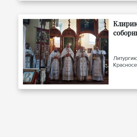
Клирик
соборн
Литургию
Красносе