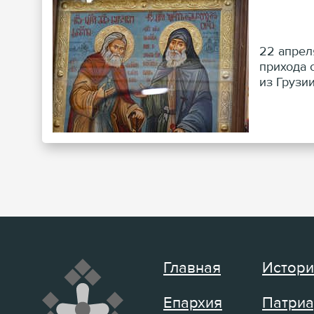
22 апрел
прихода 
из Грузи
частицам
Главная
Истори
Епархия
Патриа