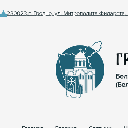
230023,г. Гродно, ул. Митрополита Филарета, 
Г
Бел
(Бе