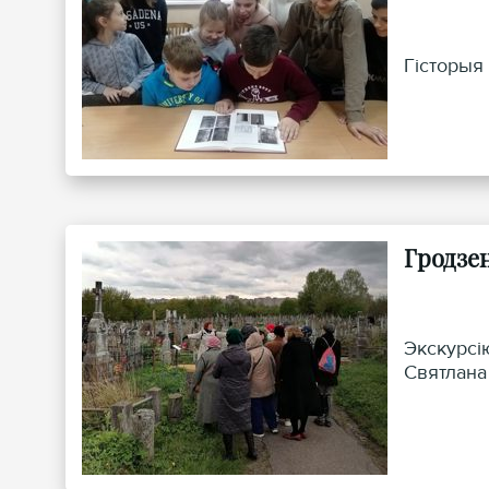
Гісторыя
Гродзе
Экскурсі
Святлана