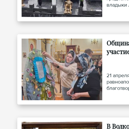
владыки 
Община
участи
21 апрел
равноапо
благотво
прихожан
В Волк