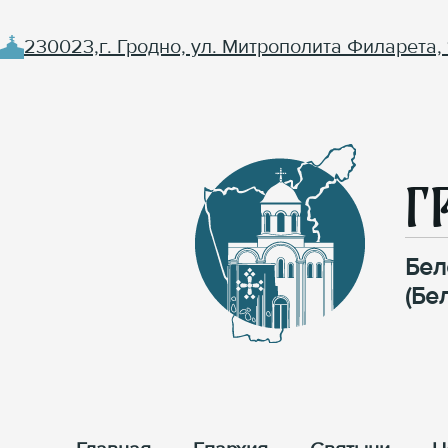
230023,г. Гродно, ул. Митрополита Филарета, 
Г
Бел
(Бе