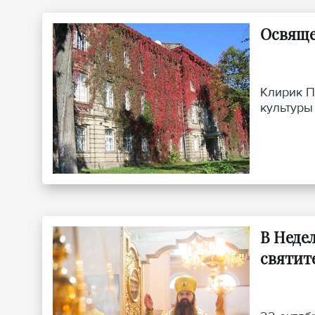
Освяще
Клирик П
культуры
В Неде
святит