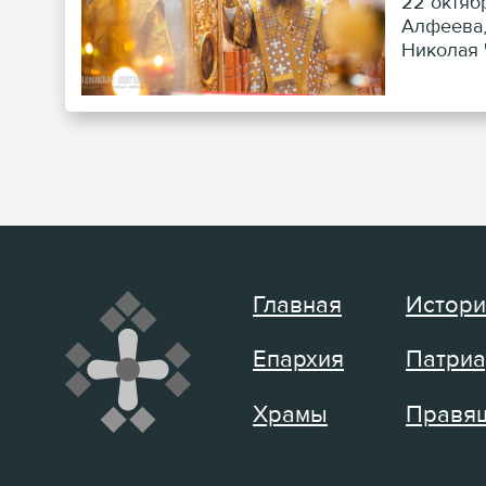
22 октяб
Алфеева,
Николая 
Главная
Истори
Епархия
Патриа
Храмы
Правящ