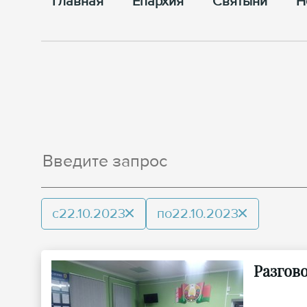
Главная
Епархия
Cвятыни
Н
с
22.10.2023
по
22.10.2023
Разгово