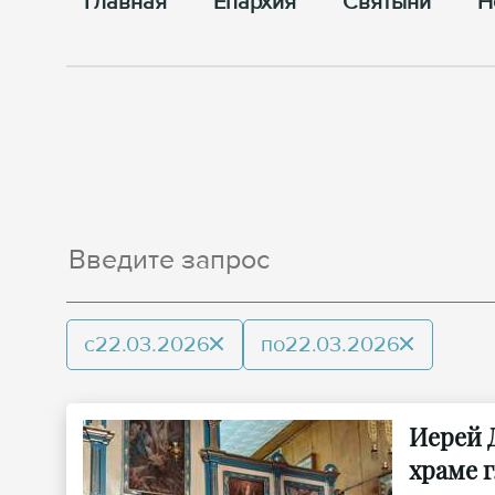
Главная
Епархия
Cвятыни
Н
с
22.03.2026
по
22.03.2026
Иерей 
храме г