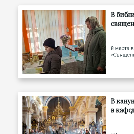
В библ
священ
8 марта 
«Священн
В кану
в кафе