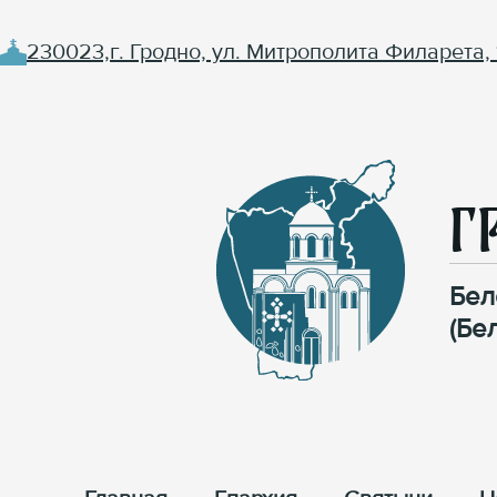
230023,г. Гродно, ул. Митрополита Филарета, 
Г
Бел
(Бе