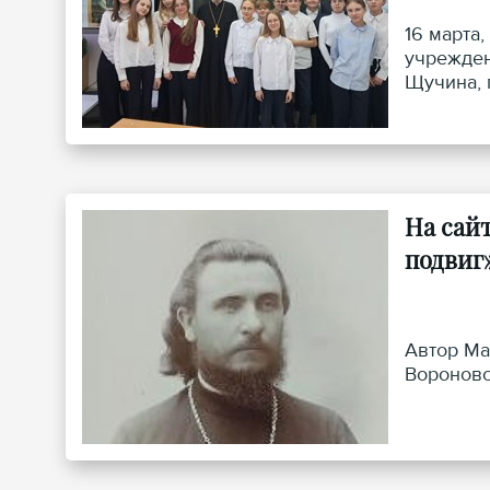
16 марта
учрежден
Щучина, 
по пригл
Пастерня
На сай
подвиг
Автор Ма
Вороновс