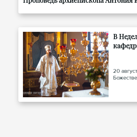
Проповедь архиепископа Антония в 
В Неде
кафедр
20 авгус
Божестве