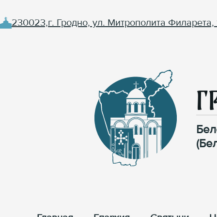
230023,г. Гродно, ул. Митрополита Филарета, 
Г
Бел
(Бе