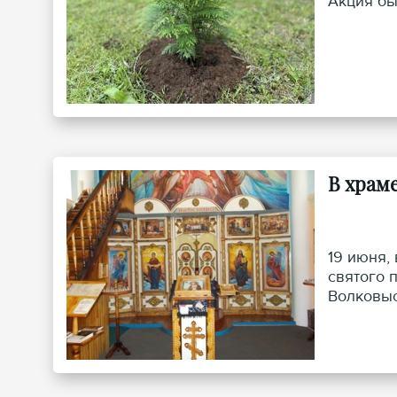
Акция бы
В храм
19 июня,
святого 
Волковыс