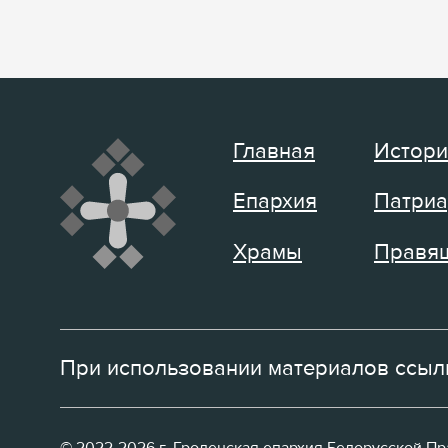
Главная
Истори
Епархия
Патриа
Храмы
Правящ
При использовании материалов ссылк