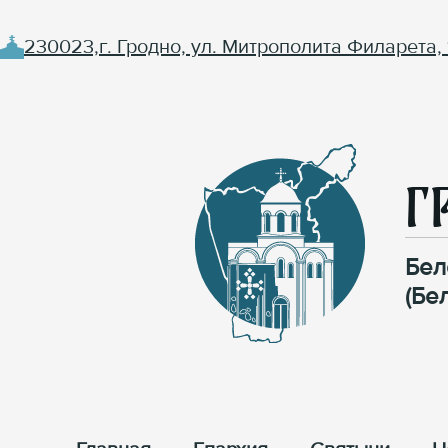
230023,г. Гродно, ул. Митрополита Филарета, 
Г
Бел
(Бе