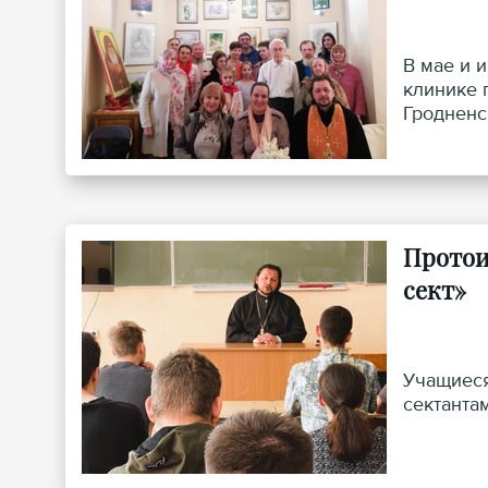
В мае и 
клинике 
Гродненс
Протои
сект»
Учащиеся
сектанта