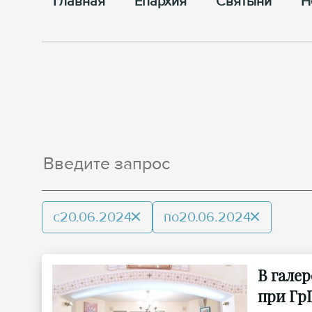
Главная
Епархия
Cвятыни
Н
с
20.06.2024
по
20.06.2024
В гале
при Гр