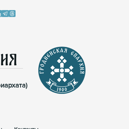
хия
иархата)