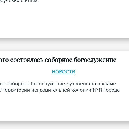
орусских святых.
ого состоялось соборное богослужение
НОВОСТИ
ось соборное богослужение духовенства в храме
а территории исправительной колонии №11 города