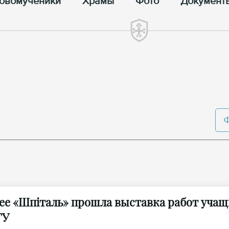
овомученики
Храмы
Фото
Документ
рее «Шпiталь» прошла выставка работ учащ
ГУ