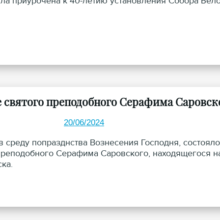
ла приурочена к 40-летию установления Собора Бел
е святого преподобного Серафима Саровск
20/06/2024
 в среду попразднства Вознесения Господня, состоял
преподобного Серафима Саровского, находящегося н
ка.