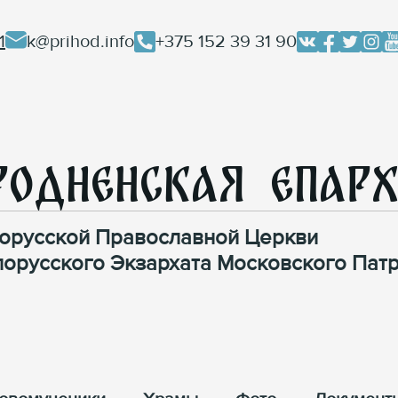
1
k@prihod.info
+375 152 39 31 90
родненская Епар
орусской Православной Церкви
лорусского Экзархата Московского Патр