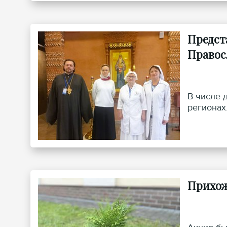
Предст
Правос
В числе 
регионах
Прихож