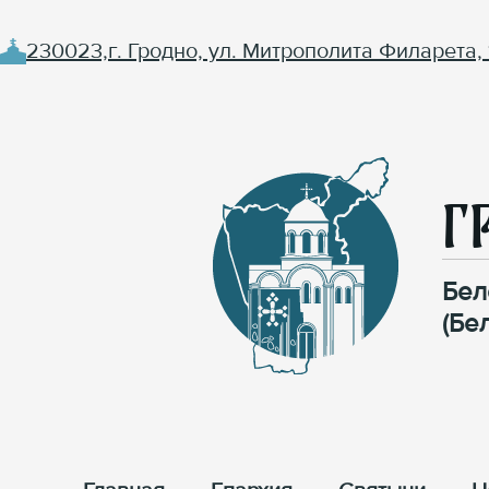
230023,г. Гродно, ул. Митрополита Филарета, 
Г
Бел
(Бе