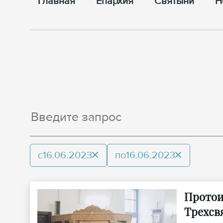
Главная
Епархия
Cвятыни
Н
с
16.06.2023
по
16.06.2023
Протои
Трехсв