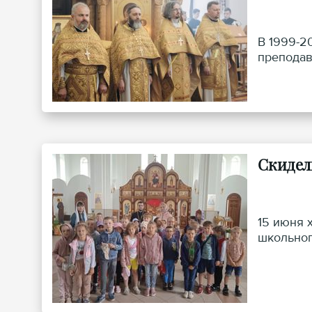
В 1999-2
преподав
Скидел
15 июня 
школьног