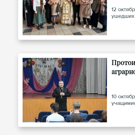
12 октяб
ушедших 
Протои
аграрн
10 октяб
учащимис