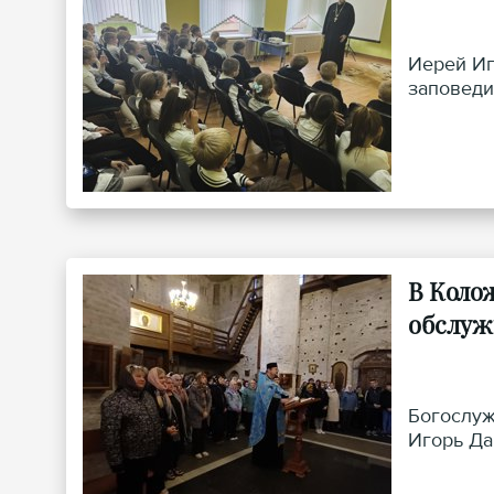
Иерей Иг
заповеди
В Коло
обслуж
Богослуж
Игорь Да