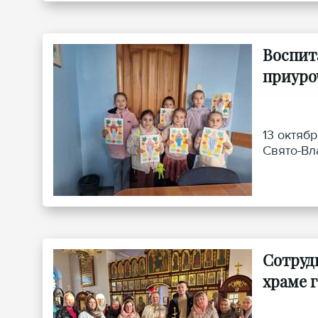
Воспит
приуро
13 октяб
Свято-Вл
Сотруд
храме 