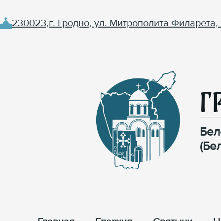
230023,г. Гродно, ул. Митрополита Филарета, 
Г
Бел
(Бе