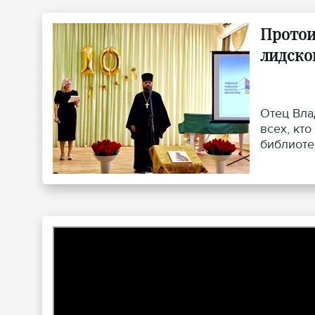
Протои
лидско
Отец Вла
всех, кт
библиоте