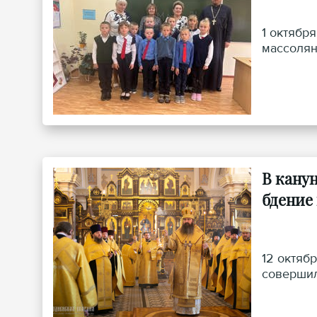
1 октябр
массолян
В кану
бдение
12 октяб
совершил