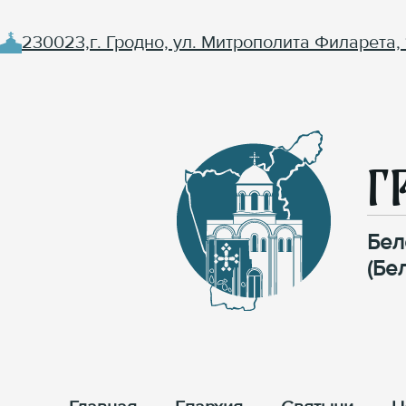
230023,г. Гродно, ул. Митрополита Филарета, 
Г
Бел
(Бе