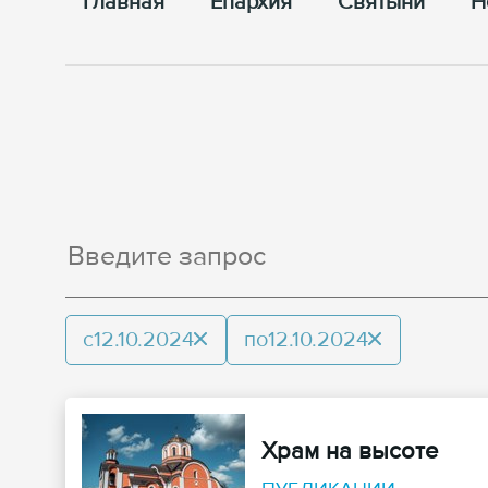
Главная
Епархия
Cвятыни
Н
с
12.10.2024
по
12.10.2024
Храм на высоте