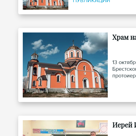
ПУБЛИКАЦИИ
Храм н
13 октяб
Брестско
протоиер
Иерей 