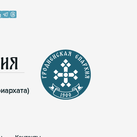
хия
иархата)