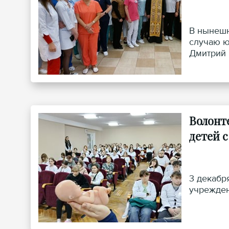
В нынешн
случаю ю
Дмитрий 
Волонт
детей 
3 декабр
учрежден