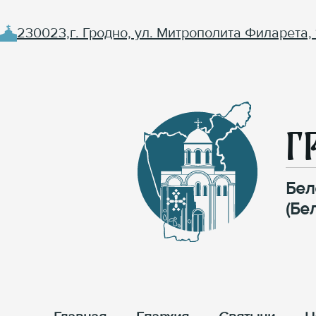
230023,г. Гродно, ул. Митрополита Филарета, 
Г
Бел
(Бе