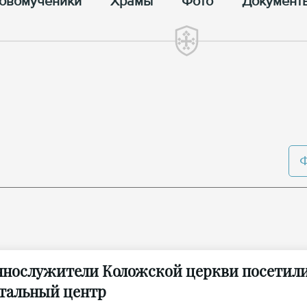
овомученики
Храмы
Фото
Документ
нослужители Коложской церкви посетили
тальный центр