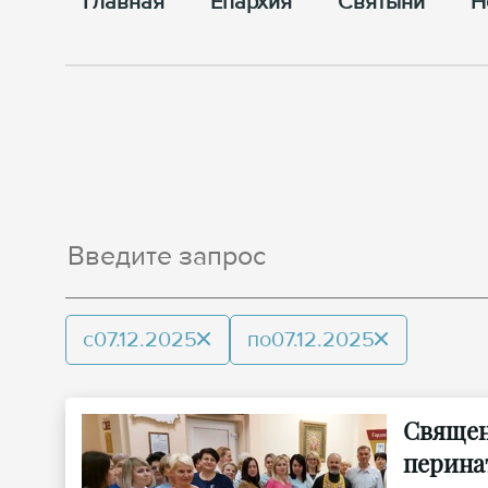
Главная
Епархия
Cвятыни
Н
с
07.12.2025
по
07.12.2025
Священ
перина