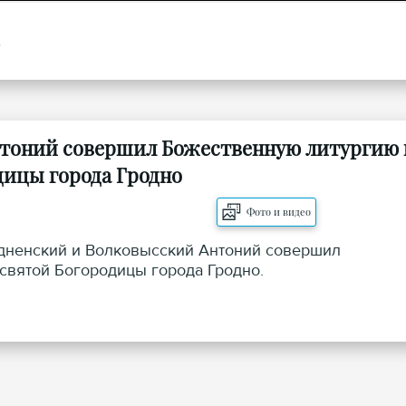
нтоний совершил Божественную литургию 
дицы города Гродно
Фото и видео
одненский и Волковысский Антоний совершил
вятой Богородицы города Гродно.