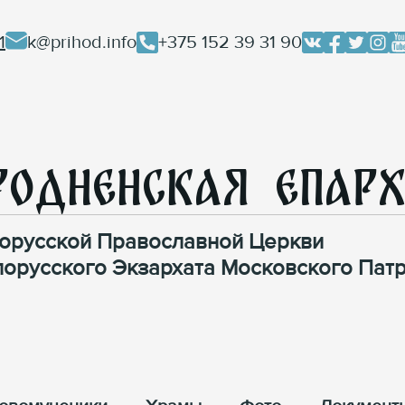
1
k@prihod.info
+375 152 39 31 90
родненская Епар
орусской Православной Церкви
лорусского Экзархата Московского Патр