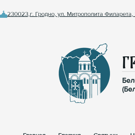
230023,г. Гродно, ул. Митрополита Филарета, 
Г
Бел
(Бе