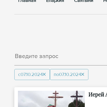
Главная
Епархия
Cвятыни
Н
с
07.10.2024
по
07.10.2024
Иерей 