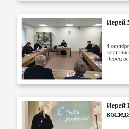
Иерей 
4 октябр
Вертелиш
Перец вс
Иерей 
коллед