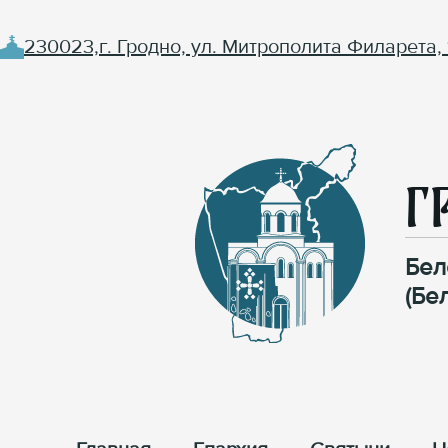
230023,г. Гродно, ул. Митрополита Филарета, 
Г
Бел
(Бе