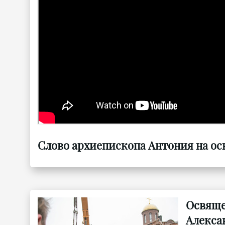
Слово архиепископа Антония на осв
Освяще
Алекса