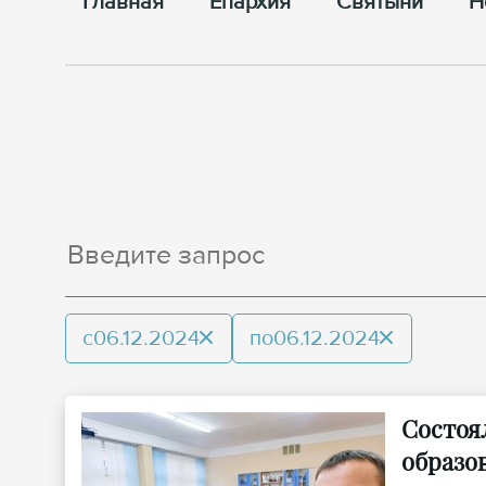
Главная
Епархия
Cвятыни
Н
с
06.12.2024
по
06.12.2024
Состоя
образо