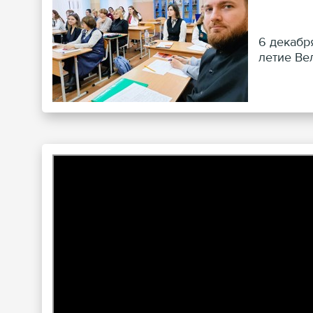
6 декабр
летие Ве