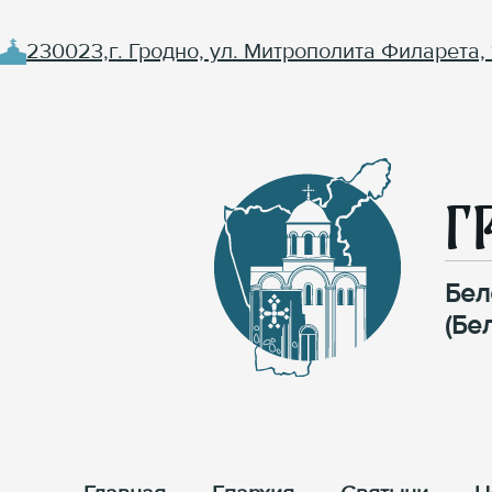
230023,г. Гродно, ул. Митрополита Филарета, 
Г
Бел
(Бе