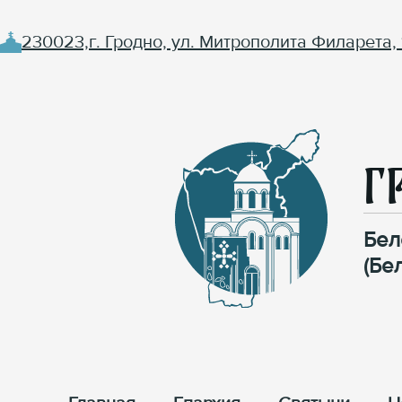
230023,г. Гродно, ул. Митрополита Филарета, 
Г
Бел
(Бе