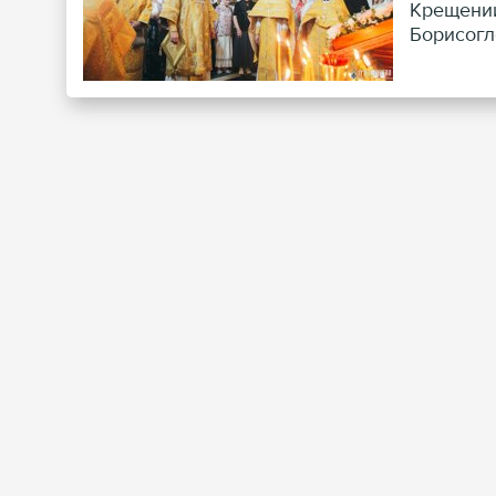
Крещении
Борисогл