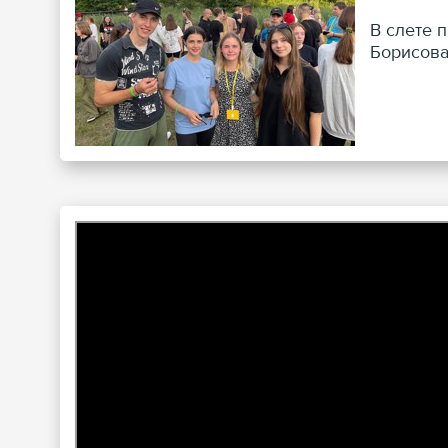
В слете 
Борисова