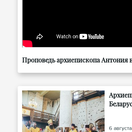
Проповедь архиепископа Антония в
Архиеп
Белару
6 август