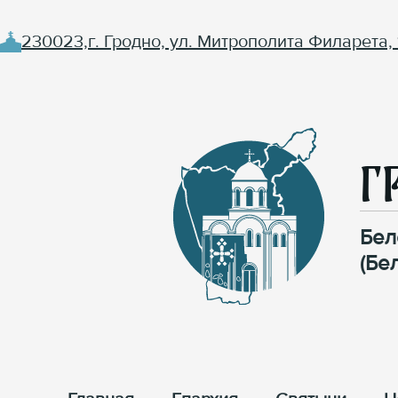
230023,г. Гродно, ул. Митрополита Филарета, 
Г
Бел
(Бе