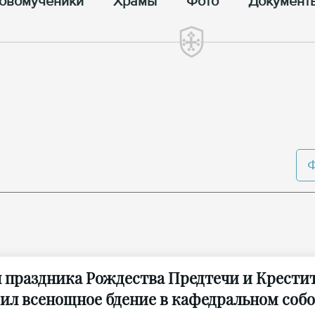
овомученики
Храмы
Фото
Документ
н праздника Рождества Предтечи и Крести
ил всенощное бдение в кафедральном собо