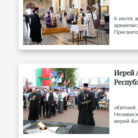
6 июля, 
архиепис
Пресвято
Иерей 
Респуб
«Квітней
Независи
иерей Ал