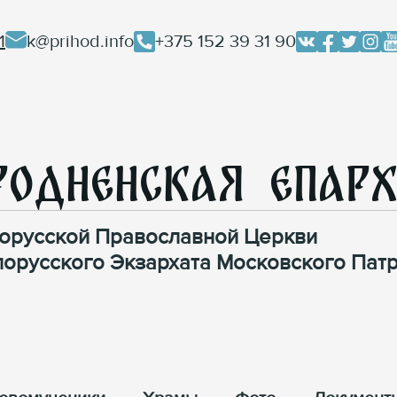
1
k@prihod.info
+375 152 39 31 90
родненская Епар
орусской Православной Церкви
лорусского Экзархата Московского Патр