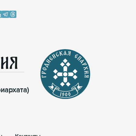
хия
иархата)