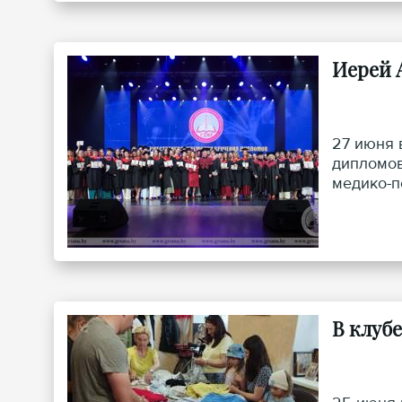
Иерей 
27 июня 
дипломов
медико-п
Выступит
заведени
В клуб