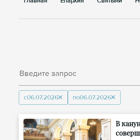
Главная
Епархия
Cвятыни
Н
с
06.07.2026
по
06.07.2026
В кану
соверш