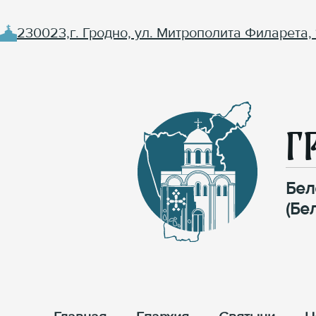
230023,г. Гродно, ул. Митрополита Филарета, 
Г
Бел
(Бе