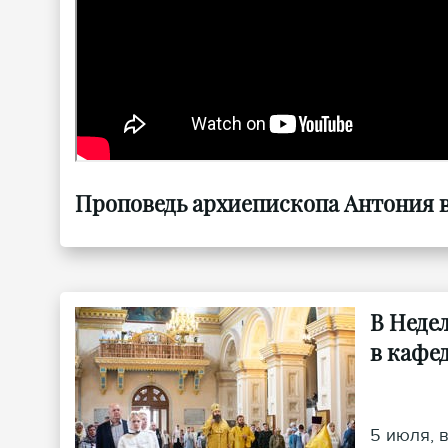
Проповедь архиепископа Антония в
В Неде
в кафе
5 июля, 