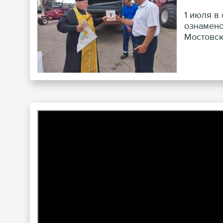
1 июля в
ознамено
Мостовск