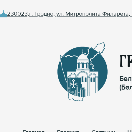
230023,г. Гродно, ул. Митрополита Филарета, 
Г
Бел
(Бе