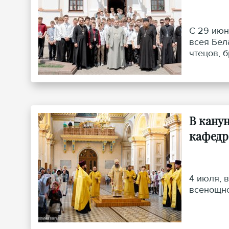
С 29 июн
всея Бел
чтецов, 
В кану
кафедр
4 июля, 
всенощно