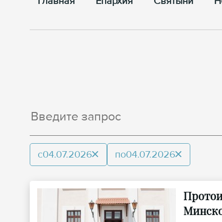
Главная
Епархия
Cвятыни
Н
с
04.07.2026
по
04.07.2026
Протои
Минско