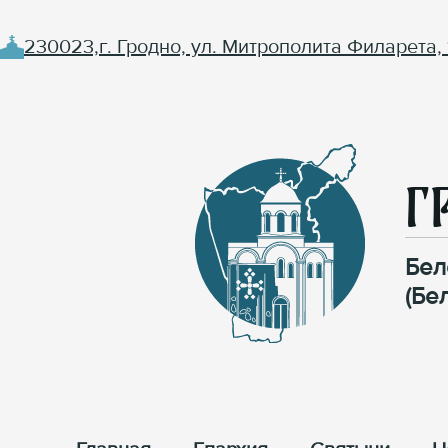
230023,г. Гродно, ул. Митрополита Филарета, 
Г
Бел
(Бе