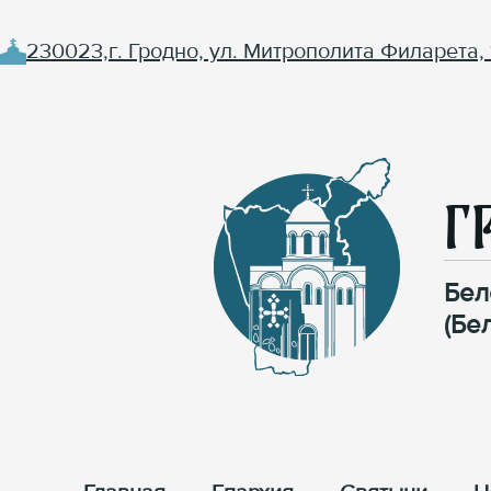
230023,г. Гродно, ул. Митрополита Филарета, 
Г
Бел
(Бе