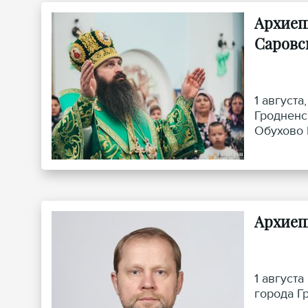
Архиеп
Саровс
1 август
Гродненс
Обухово 
Архиеп
1 август
города Г