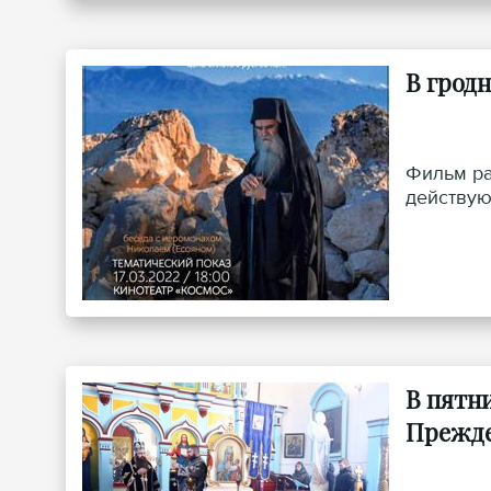
В грод
Фильм ра
действую
В пятн
Прежде