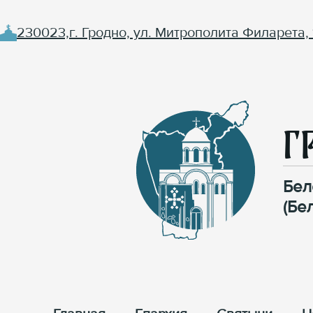
230023,г. Гродно, ул. Митрополита Филарета, 
Г
Бел
(Бе