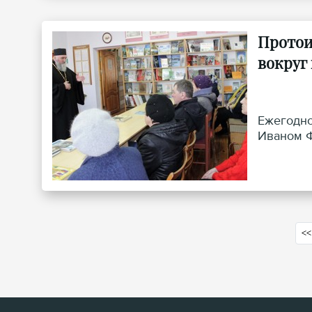
Протои
вокруг 
Ежегодно
Иваном Ф
<<