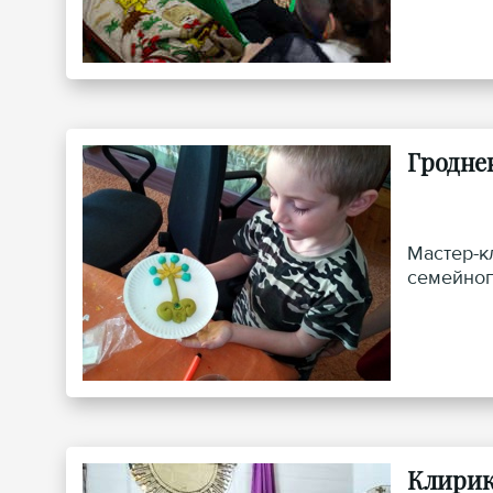
Гродне
Мастер-к
семейног
Клирик