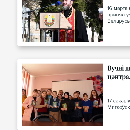
16 марта
принял у
Беларусь
Вучні 
цэнтра
17 сакав
Мяткоўск