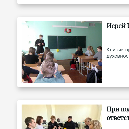
Иерей 
Клирик п
духовнос
При по
ответс