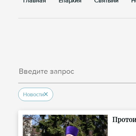
Главная
Епархия
Cвятыни
Н
Новости
Протои