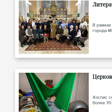
Литера
В рамках
города М
Церков
Хоспис с
более 70