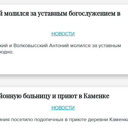
й молился за уставным богослужением в
НОВОСТИ
ский и Волковысский Антоний молился за уставным
родно.
йонную больницу и приют в Каменке
НОВОСТИ
чиния посетило подопечных в приюте деревни Каменк