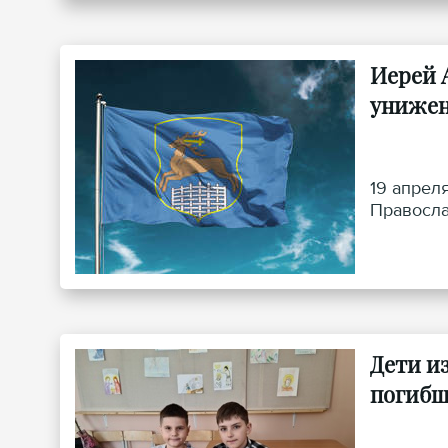
Иерей 
униже
19 апрел
Правосла
Дети и
погибш