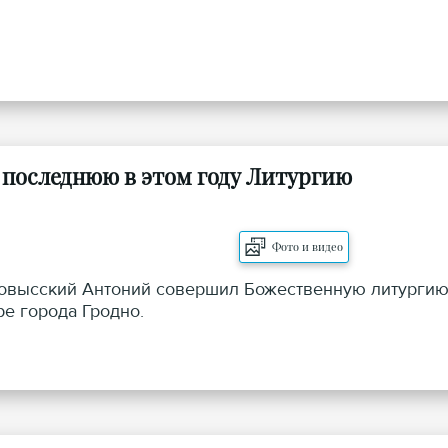
 последнюю в этом году Литургию
Фото и видео
лковысский Антоний совершил Божественную литурги
е города Гродно.