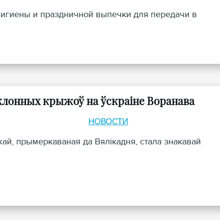
 гигиены и праздничной выпечки для передачи в
аклонных крыжоў на ўскраіне Воранава
НОВОСТИ
ай, прымеркаваная да Вялікадня, стала знакавай