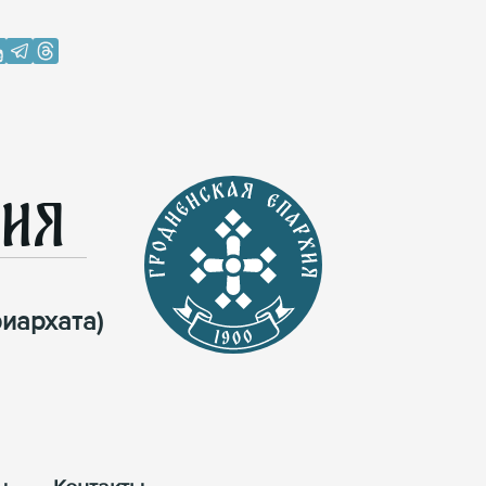
хия
иархата)