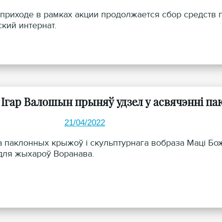
 приходе в рамках акции продолжается сбор средств
кий интернат.
 Ігар Валошын прыняў удзел у асвячэнні п
21/04/2022
а паклонных крыжоў і скульптурнага вобраза Маці Бож
для жыхароў Воранава.