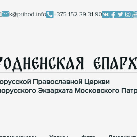
1
k@prihod.info
+375 152 39 31 90
родненская Епар
орусской Православной Церкви
лорусского Экзархата Московского Патр