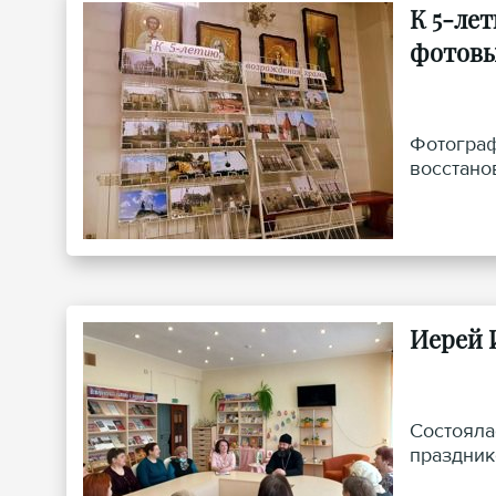
К 5-ле
фотовы
Фотограф
восстано
Иерей 
Состояла
праздник