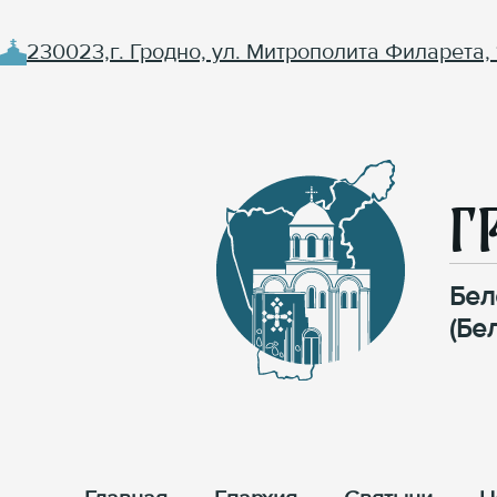
230023,г. Гродно, ул. Митрополита Филарета, 
Г
Бел
(Бе