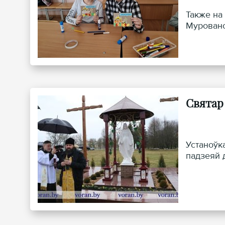
Также на
Мурованс
Святар
Устаноўк
падзеяй 