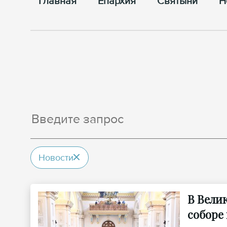
Главная
Епархия
Cвятыни
Н
Новости
В Вели
соборе