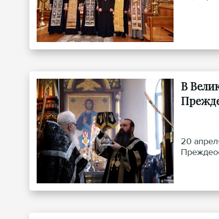
В Вели
Прежде
20 апрел
Преждеос