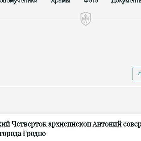
овомученики
Храмы
Фото
Документ
кий Четверток архиепископ Антоний сов
 города Гродно