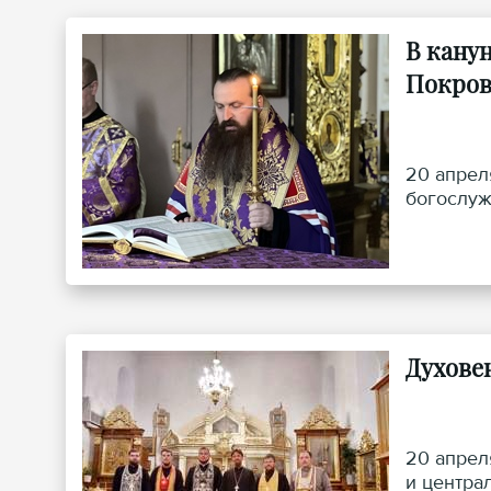
В кану
Покров
20 апрел
богослуж
Духове
20 апрел
и центра