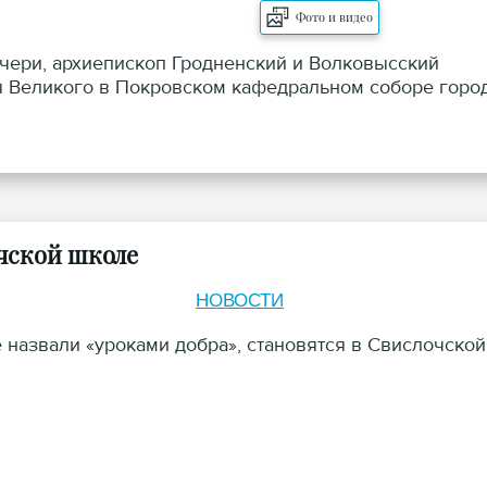
Фото и видео
ечери, архиепископ Гродненский и Волковысский
я Великого в Покровском кафедральном соборе горо
очской школе
НОВОСТИ
 назвали «уроками добра», становятся в Свислочской