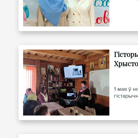
Гістор
Хрысто
1 мая ў 
гiстарыч