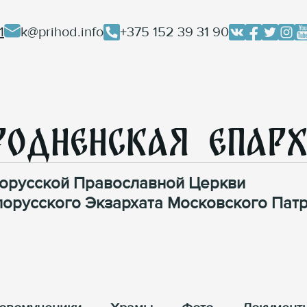
1
k@prihod.info
+375 152 39 31 90
родненская Епар
орусской Православной Церкви
лорусского Экзархата Московского Патр