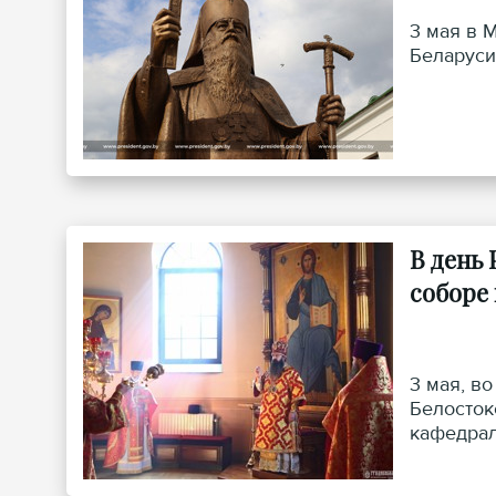
3 мая в 
Беларуси
В день
соборе
3 мая, в
Белосток
кафедрал