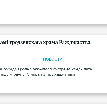
намі гродзенскага храма Ражджаства
НОВОСТИ
а горада Гродна адбылася сустрэча кандыдата
ладзiмiраўны Сiлавай з прыхаджанамi.