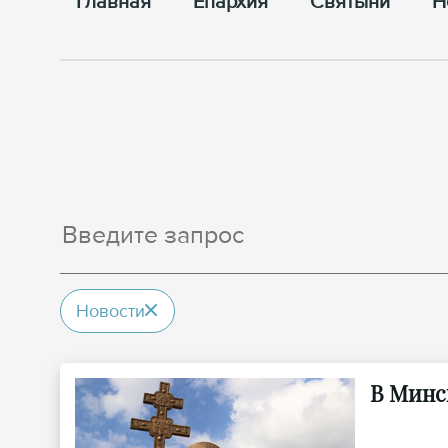
Главная
Епархия
Cвятыни
Н
Новости
В Минс