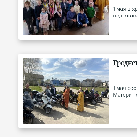
1 мая в 
подготов
Гродне
1 мая со
Матери г