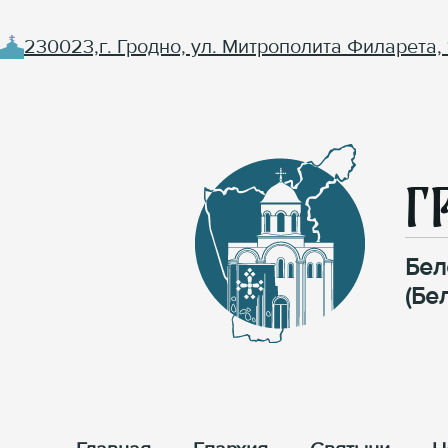
230023,г. Гродно, ул. Митрополита Филарета, 
Г
Бел
(Бе