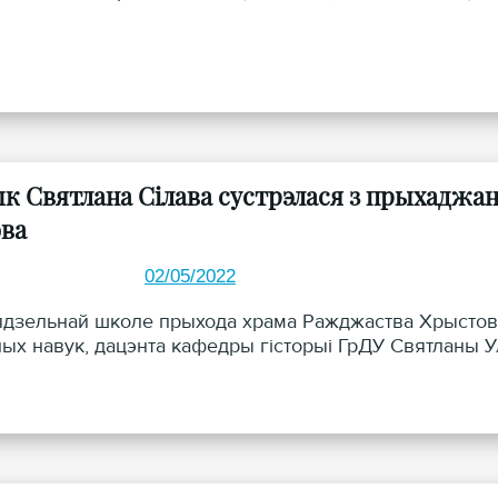
ык Святлана Сілава сустрэлася з прыхаджа
ва
02/05/2022
нядзельнай школе прыхода храма Ражджаства Хрыстов
ных навук, дацэнта кафедры гiсторыі ГрДУ Святланы У