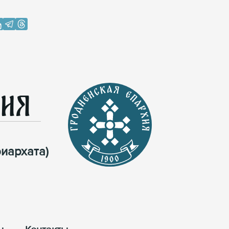
хия
иархата)