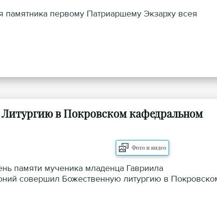
ия памятника первому Патриаршему Экзарху всея
л Литургию в Покровском кафедральном
Фото и видео
день памяти мученика младенца Гавриила
тоний совершил Божественную литургию в Покровско