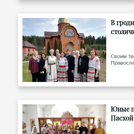
В грод
столич
Своим тв
Правосла
Юные п
Пасхой