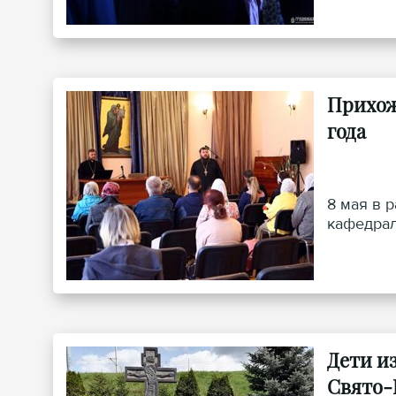
Прихож
года
8 мая в 
кафедрал
Дети и
Свято-