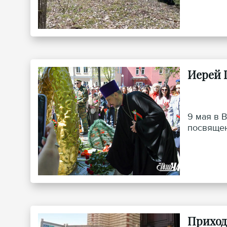
Иерей 
9 мая в 
посвящен
Приход