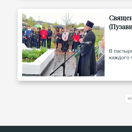
Священ
(Пузав
В пастыр
каждого 
<<