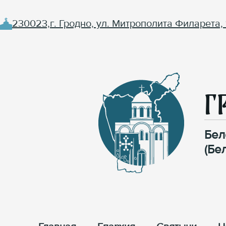
230023,г. Гродно, ул. Митрополита Филарета, 
Г
Бел
(Бе