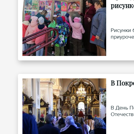
рисунк
Рисунки 
приуроче
В Покр
В День П
Отечеств