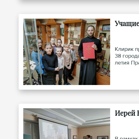
Учащие
Клирик п
38 город
летия Пр
Иерей 
В рамках