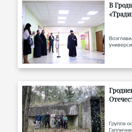
В Грод
«Тради
Возглави
универси
Гродне
Отечес
Группа о
Гаплични