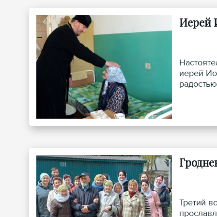
Иерей 
Настояте
иерей Ио
радостью
Гродне
Третий в
прославл