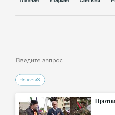
Главная
Епархия
Cвятыни
Н
Новости
Протои