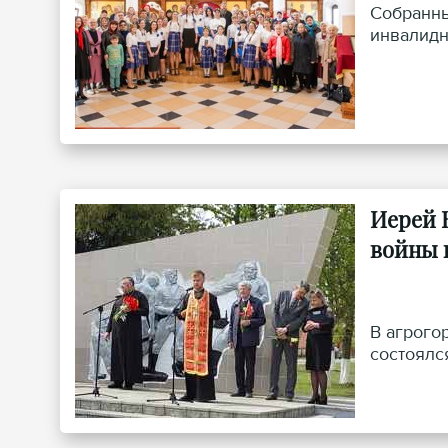
Собранны
инвалидн
Иерей 
войны 
В агрого
состоялс