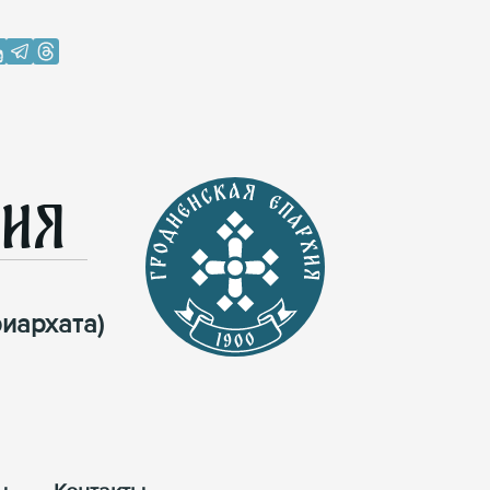
хия
иархата)