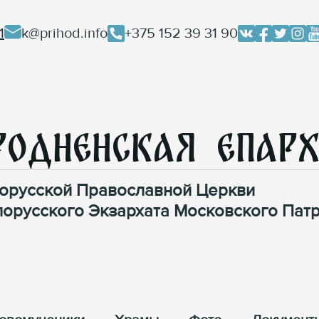
1
k@prihod.info
+375 152 39 31 90
родненская Епар
орусской Православной Церкви
лорусского Экзархата Московского Патр