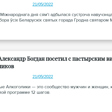
21/05/2022
 Міжнароднага дня сям'і адбылася сустрэча навучэнцаў
бора ўсіх Беларускіх святых горада Гродна святаром 
Александр Богдан посетил с пастырским 
ликов
21/05/2022
е Алкоголики — это сообщество мужчин и женщин, к
ой программе 12 шагов.