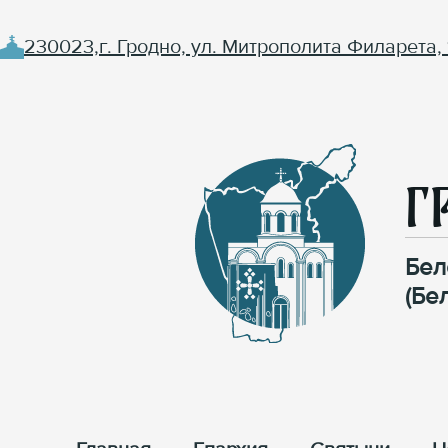
230023,г. Гродно, ул. Митрополита Филарета, 
Г
Бел
(Бе