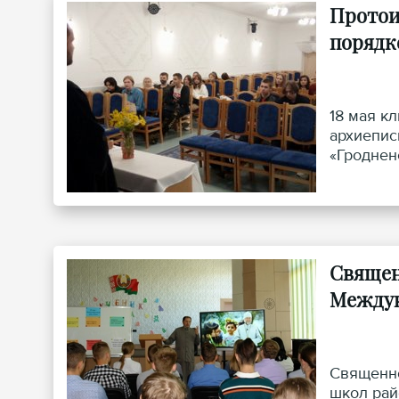
Протоие
порядк
18 мая к
архиепис
«Гроднен
Священ
Междун
Священно
школ рай