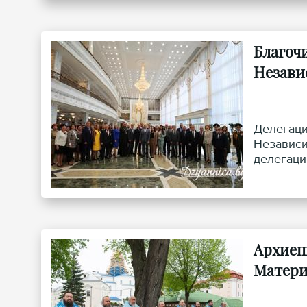
Благоч
Незави
Делегаци
Независи
делегаци
Архиеп
Матер