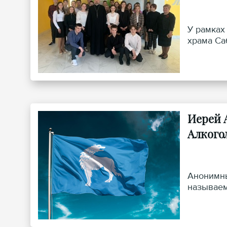
У рамках
храма Са
Иерей 
Алкого
Анонимны
называем