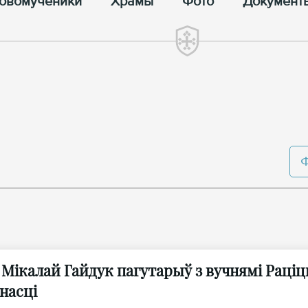
овомученики
Храмы
Фото
Документ
 Мікалай Гайдук пагутарыў з вучнямі Рац
насці