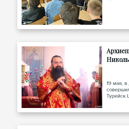
Архиеп
Николь
19 мая, 
совершил
Турейск 