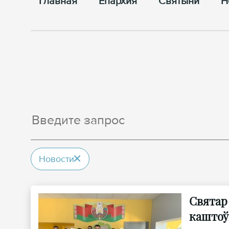
Главная
Епархия
Cвятыни
Н
Новости
Святар
каштоў