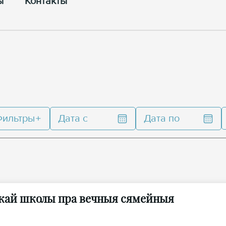
ы
Контакты
Фильтры
Дата с
Дата по
іцкай школы пра вечныя сямейныя