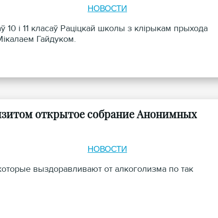
НОВОСТИ
 10 і 11 класаў Раціцкай школы з клірыкам прыхода
Мікалаем Гайдуком.
визитом открытое собрание Анонимных
НОВОСТИ
оторые выздоравливают от алкоголизма по так