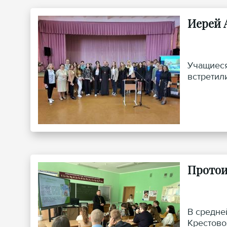
Иерей 
Учащиеся
встретил
Протои
В средне
Крестово