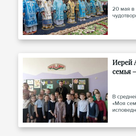
20 мая в
чудотвор
Иерей 
семья 
В средне
«Моя сем
исповедн