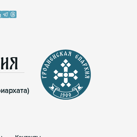
хия
иархата)