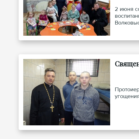
2 июня с
воспитан
Волковыс
Священ
Протоиер
угощения