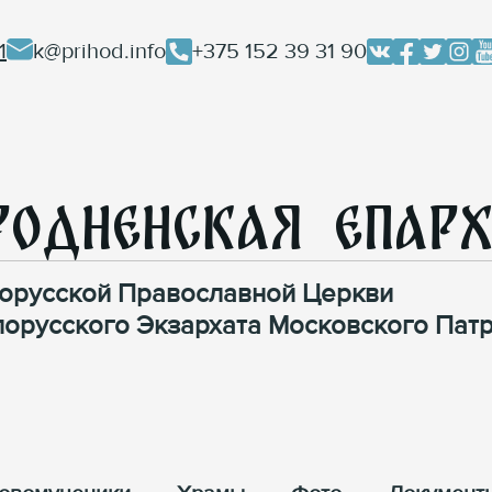
1
k@prihod.info
+375 152 39 31 90
родненская Епар
орусской Православной Церкви
лорусского Экзархата Московского Патр