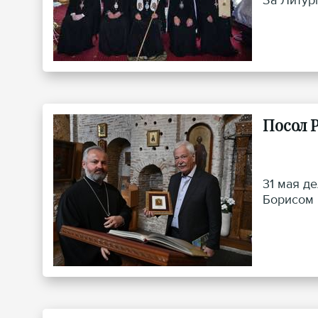
За Литур
Посол 
31 мая д
Борисом 