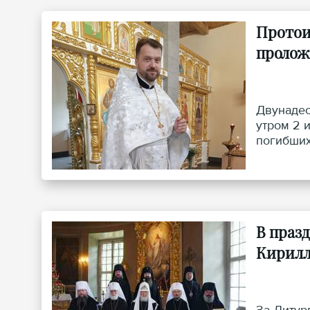
Протои
пролож
Двунадес
утром 2 
погибших
В праз
Кирилл