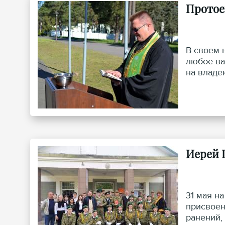
Протое
В своем 
любое ва
на владе
Иерей 
31 мая н
присвоен
ранений,