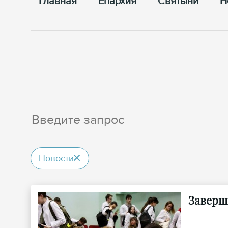
Главная
Епархия
Cвятыни
Н
Новости
Заверш