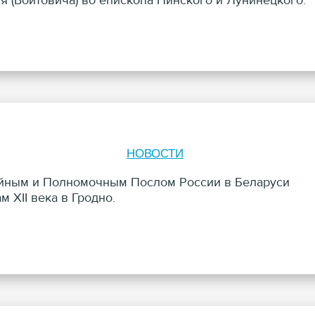
 (Войтовича) во епископа Пинского и Лунинецкого.
НОВОСТИ
айным и Полномочным Послом России в Беларуси
 XII века в Гродно.