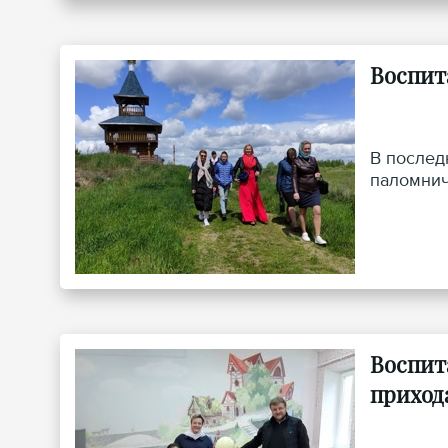
Воспит
В послед
паломнич
Воспит
приход