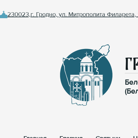
230023,г. Гродно, ул. Митрополита Филарета, 
Г
Бел
(Бе