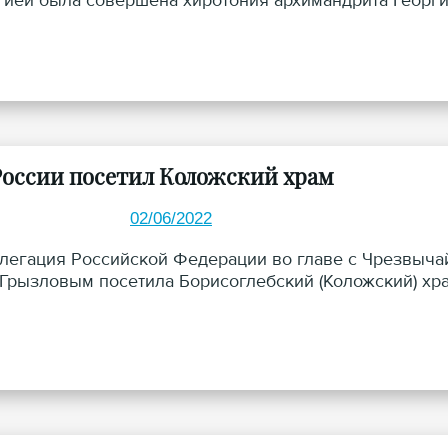
гией была совершена хиротония архимандрита Георгия
России посетил Коложский храм
02/06/2022
елегация Российской Федерации во главе с Чрезвыч
Грызловым посетила Борисоглебский (Коложский) храм