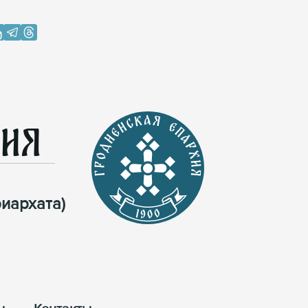
хия
иархата)