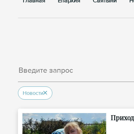
Главная
Епархия
Cвятыни
Н
Новости
Приход