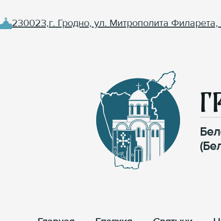
230023,г. Гродно, ул. Митрополита Филарета, 
Г
Бел
(Бе