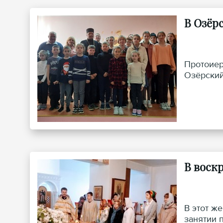
В Озёр
Протоиер
Озёрский
В воск
В этот ж
занятии 