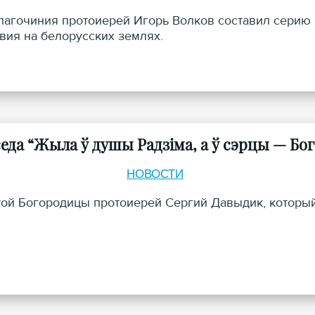
лагочиния протоиерей Игорь Волков составил серию
ия на белорусских землях.
да “Жыла ў душы Радзіма, а ў сэрцы — Бог
НОВОСТИ
той Богородицы протоиерей Сергий Давыдик, которы