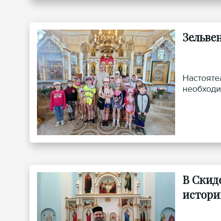
Зельве
Настояте
необходи
В Скид
истори