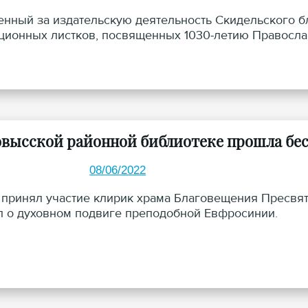
енный за издательскую деятельность Скидельского б
ионных листков, посвященных 1030-летию Православ
овысской районной библиотеке прошла бесе
08/06/2022
 принял участие клирик храма Благовещения Пресвя
л о духовном подвиге преподобной Евфросинии.