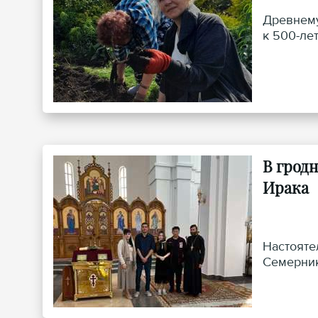
Древнему
к 500-ле
В грод
Ирака
Настояте
Семерник