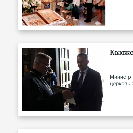
Коложс
Министр 
церковь 