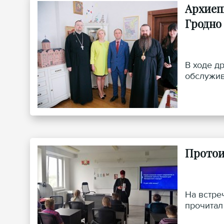
Архиеп
Гродно
В ходе д
обслужив
Протои
На встре
прочитал