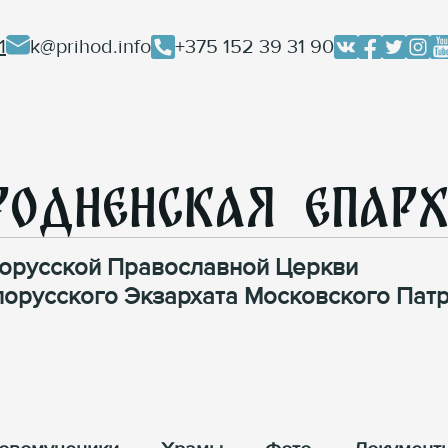
1
k@prihod.info
+375 152 39 31 90
родненская Епар
орусской Православной Церкви
лорусского Экзархата Московского Патр