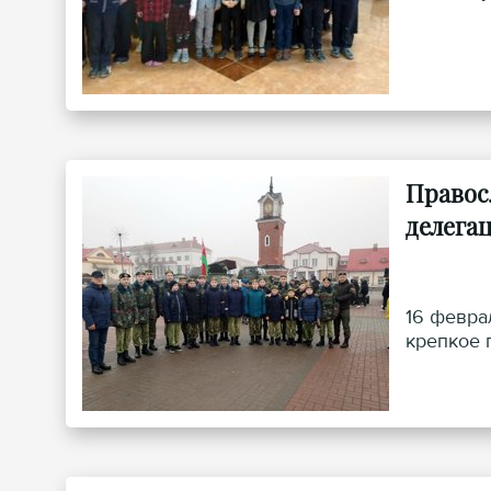
Правос
делега
16 февра
крепкое 