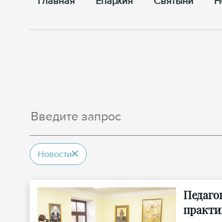
Главная
Епархия
Cвятыни
Н
Новости
Педаго
практи