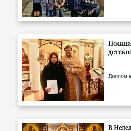
Полина
детско
Диплом в
В Неде