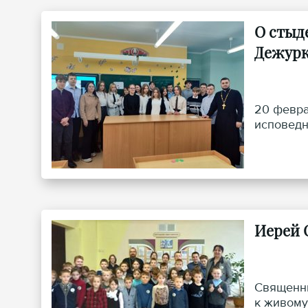
О стыд
Дежур
20 февра
исповедн
Иерей 
Священни
к живому