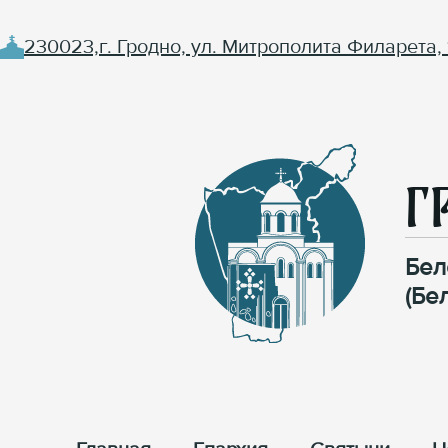
230023,г. Гродно, ул. Митрополита Филарета, 
Г
Бел
(Бе