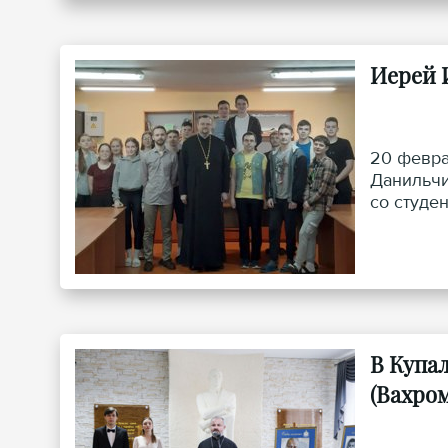
Иерей 
20 февра
Данильчи
со студен
В Купа
(Вахро