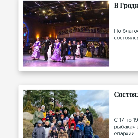
В Грод
По благо
состоялс
Состоя
С 17 по 
рыбака» 
епархии.