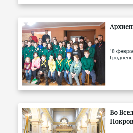
Архиеп
18 февра
Гродненс
Во Все
Покров