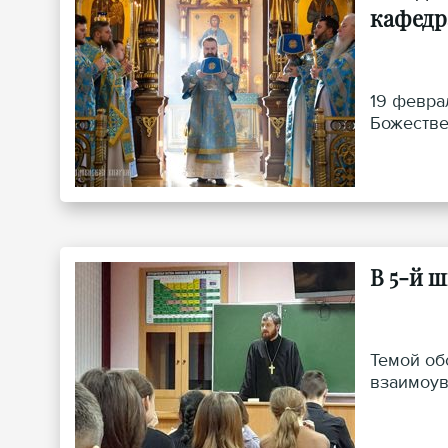
кафедр
19 февра
Божестве
В 5-й 
Темой об
взаимоув