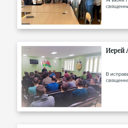
14 июня 
священн
Иерей 
В исправ
священно