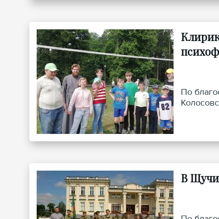
Клирик
психоф
По благо
Колосовс
В Щучи
По благо