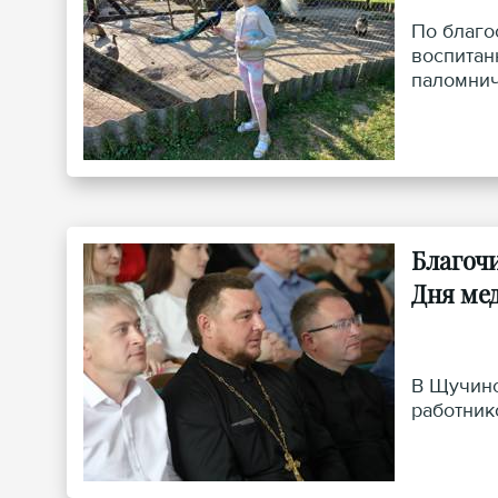
По благо
воспитан
паломнич
Благоч
Дня ме
В Щучинс
работник