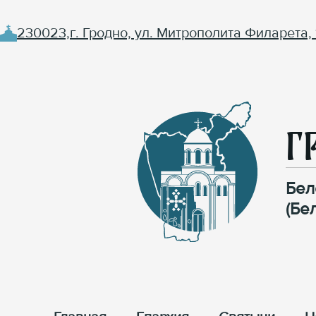
230023,г. Гродно, ул. Митрополита Филарета, 
Г
Бел
(Бе