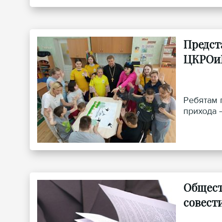
Предст
ЦКРОи
Ребятам 
прихода 
Общест
совест