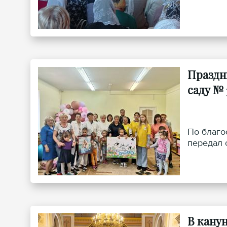
Праздн
саду № 
По благо
передал 
В кану