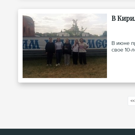
В Кири
В июне п
свое 10-л
<<