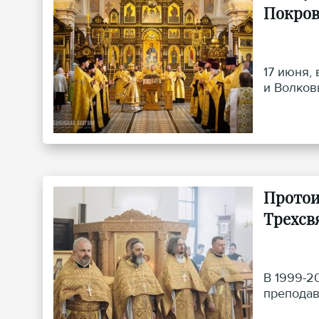
Покров
17 июня,
и Волков
Протои
Трехсв
В 1999-2
преподав