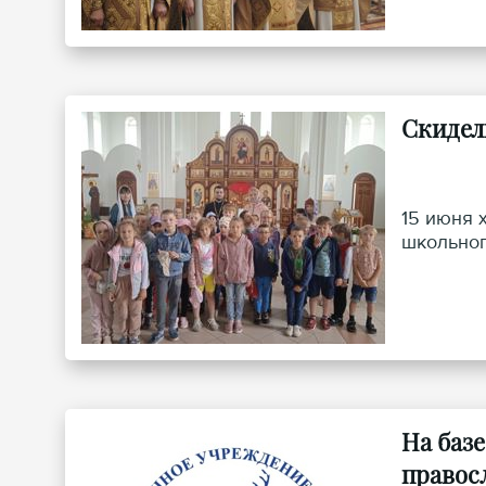
Скидел
15 июня 
школьног
На баз
правос